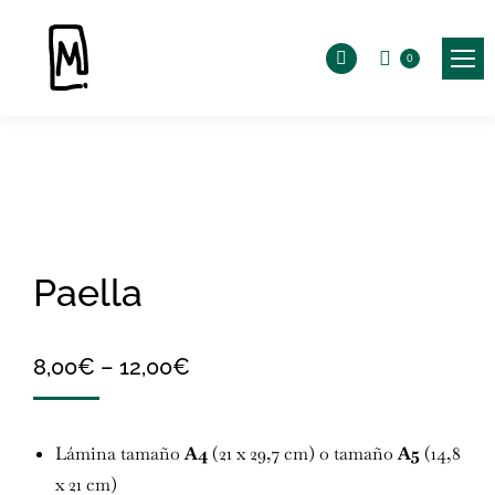
0
Instagram
page
opens
in
new
window
Paella
8,00
€
–
12,00
€
Lámina tamaño
A4
(21 x 29,7 cm) o tamaño
A5
(14,8
x 21 cm)