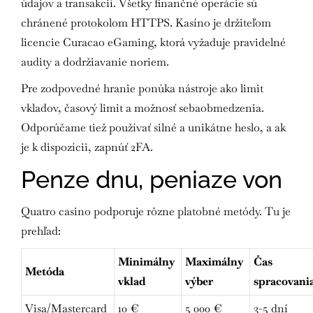
údajov a transakcií. Všetky finančné operácie sú
chránené protokolom HTTPS. Kasíno je držiteľom
licencie Curacao eGaming, ktorá vyžaduje pravidelné
audity a dodržiavanie noriem.
Pre zodpovedné hranie ponúka nástroje ako limit
vkladov, časový limit a možnosť sebaobmedzenia.
Odporúčame tiež používať silné a unikátne heslo, a ak
je k dispozícii, zapnúť 2FA.
Penze dnu, peniaze von
Quatro casino podporuje rôzne platobné metódy. Tu je
prehľad:
Minimálny
Maximálny
Čas
Metóda
vklad
výber
spracovani
Visa/Mastercard
10 €
5 000 €
3-5 dní