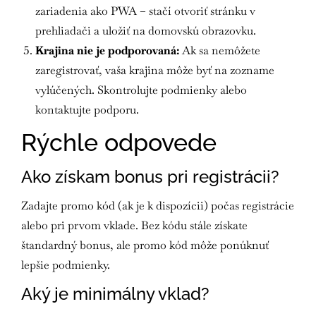
zariadenia ako PWA – stačí otvoriť stránku v
prehliadači a uložiť na domovskú obrazovku.
Krajina nie je podporovaná:
Ak sa nemôžete
zaregistrovať, vaša krajina môže byť na zozname
vylúčených. Skontrolujte podmienky alebo
kontaktujte podporu.
Rýchle odpovede
Ako získam bonus pri registrácii?
Zadajte promo kód (ak je k dispozícii) počas registrácie
alebo pri prvom vklade. Bez kódu stále získate
štandardný bonus, ale promo kód môže ponúknuť
lepšie podmienky.
Aký je minimálny vklad?