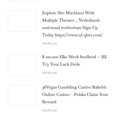
Explore Slot Machines With
Multiple Themes _ Nederlands
nationaal territorium Sign Up
Today https://www.nl-qbet.com/
08/08/2026
$ 100.000 Elke Week Snelheid — BE
Try Your Luck Deile
08/08/2026
36Vegas Gambling Casino Rakebit
Online Casino – Polska Claim Your
Reward
08/08/2026