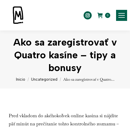
0
Instagram
page
opens
Ako sa zaregistrovať v
in
new
Quatro kasíne – tipy a
window
bonusy
Estás aquí:
Ako sa zaregistrovať v Quatro…
Inicio
Uncategorized
Pred vkladom do akéhokoľvek online kasína si nájdite
päť minút na prečítanie tohto kontrolného zoznamu –