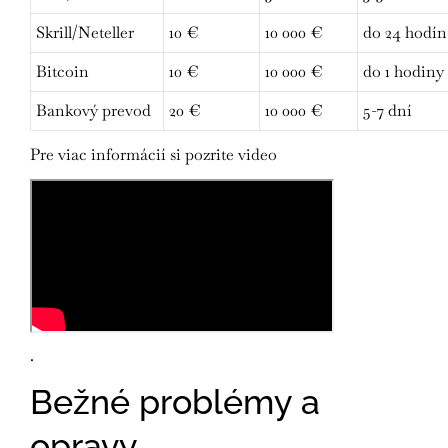
Skrill/Neteller
10 €
10 000 €
do 24 hodín
Bitcoin
10 €
10 000 €
do 1 hodiny
Bankový prevod
20 €
10 000 €
5-7 dní
Pre viac informácií si pozrite video
.
Bežné problémy a
opravy