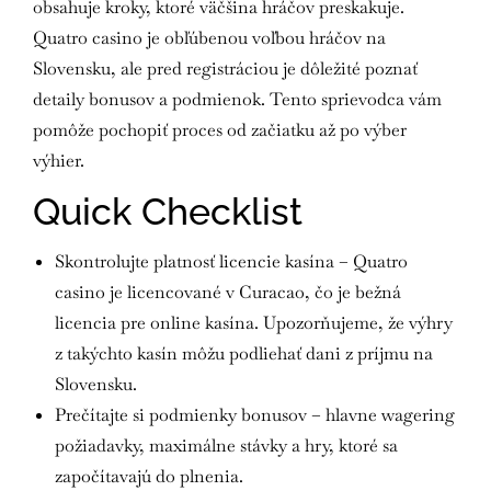
obsahuje kroky, ktoré väčšina hráčov preskakuje.
Quatro casino je obľúbenou voľbou hráčov na
Slovensku, ale pred registráciou je dôležité poznať
detaily bonusov a podmienok. Tento sprievodca vám
pomôže pochopiť proces od začiatku až po výber
výhier.
Quick Checklist
Skontrolujte platnosť licencie kasína – Quatro
casino je licencované v Curacao, čo je bežná
licencia pre online kasína. Upozorňujeme, že výhry
z takýchto kasín môžu podliehať dani z príjmu na
Slovensku.
Prečítajte si podmienky bonusov – hlavne wagering
požiadavky, maximálne stávky a hry, ktoré sa
započítavajú do plnenia.