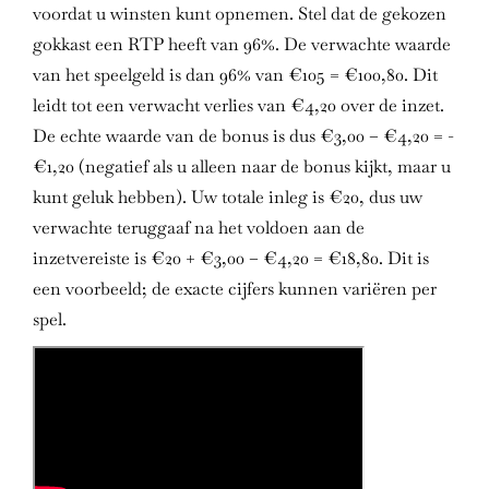
voordat u winsten kunt opnemen. Stel dat de gekozen
gokkast een RTP heeft van 96%. De verwachte waarde
van het speelgeld is dan 96% van €105 = €100,80. Dit
leidt tot een verwacht verlies van €4,20 over de inzet.
De echte waarde van de bonus is dus €3,00 – €4,20 = -
€1,20 (negatief als u alleen naar de bonus kijkt, maar u
kunt geluk hebben). Uw totale inleg is €20, dus uw
verwachte teruggaaf na het voldoen aan de
inzetvereiste is €20 + €3,00 – €4,20 = €18,80. Dit is
een voorbeeld; de exacte cijfers kunnen variëren per
spel.