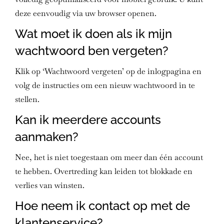
deze eenvoudig via uw browser openen.
Wat moet ik doen als ik mijn
wachtwoord ben vergeten?
Klik op ‘Wachtwoord vergeten’ op de inlogpagina en
volg de instructies om een nieuw wachtwoord in te
stellen.
Kan ik meerdere accounts
aanmaken?
Nee, het is niet toegestaan om meer dan één account
te hebben. Overtreding kan leiden tot blokkade en
verlies van winsten.
Hoe neem ik contact op met de
klantenservice?