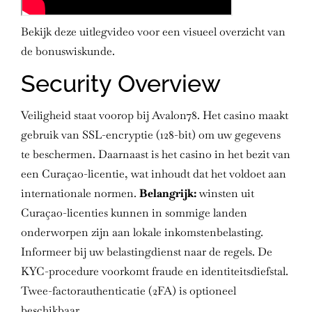
Bekijk deze uitlegvideo voor een visueel overzicht van
de bonuswiskunde.
Security Overview
Veiligheid staat voorop bij Avalon78. Het casino maakt
gebruik van SSL-encryptie (128-bit) om uw gegevens
te beschermen. Daarnaast is het casino in het bezit van
een Curaçao-licentie, wat inhoudt dat het voldoet aan
internationale normen.
Belangrijk:
winsten uit
Curaçao-licenties kunnen in sommige landen
onderworpen zijn aan lokale inkomstenbelasting.
Informeer bij uw belastingdienst naar de regels. De
KYC-procedure voorkomt fraude en identiteitsdiefstal.
Twee-factorauthenticatie (2FA) is optioneel
beschikbaar.