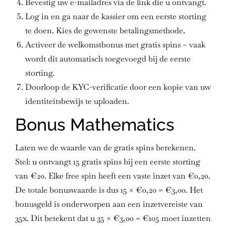
Bevestig uw e-mailadres via de link die u ontvangt.
Log in en ga naar de kassier om een eerste storting
te doen. Kies de gewenste betalingsmethode.
Activeer de welkomstbonus met gratis spins – vaak
wordt dit automatisch toegevoegd bij de eerste
storting.
Doorloop de KYC-verificatie door een kopie van uw
identiteitsbewijs te uploaden.
Bonus Mathematics
Laten we de waarde van de gratis spins berekenen.
Stel: u ontvangt 15 gratis spins bij een eerste storting
van €20. Elke free spin heeft een vaste inzet van €0,20.
De totale bonuswaarde is dus 15 × €0,20 = €3,00. Het
bonusgeld is onderworpen aan een inzetvereiste van
35x. Dit betekent dat u 35 × €3,00 = €105 moet inzetten