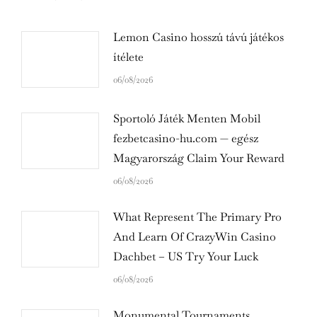
Lemon Casino hosszú távú játékos
ítélete
06/08/2026
Sportoló Játék Menten Mobil
fezbetcasino-hu.com — egész
Magyarország Claim Your Reward
06/08/2026
What Represent The Primary Pro
And Learn Of CrazyWin Casino
Dachbet – US Try Your Luck
06/08/2026
Monumental Tournaments