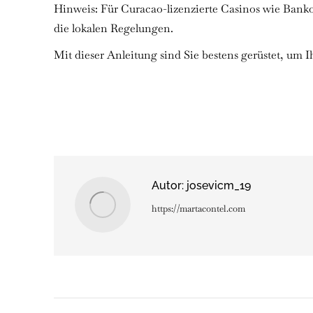
Hinweis: Für Curacao-lizenzierte Casinos wie Bank
die lokalen Regelungen.
Mit dieser Anleitung sind Sie bestens gerüstet, um I
Autor:
josevicm_19
https://martacontel.com
Navegación