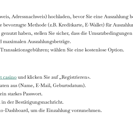
eis, Adressnachweis) hochladen, bevor Sie eine Auszahlung b
 bevorzugte Methode (z.B. Kreditkarte, E-Wallet) für Auszahlun
enutzt haben, stellen Sie sicher, dass die Umsatzbedingungen e
nd maximalen Auszahlungsbeträge.
ransaktionsgebühren; wählen Sie eine kostenlose Option.
 casino
und klicken Sie auf „Registrieren».
Daten aus (Name, E-Mail, Geburtsdatum).
in starkes Passwort.
 in der Bestätigungsnachricht.
nto-Dashboard, um die Einzahlung vorzunehmen.