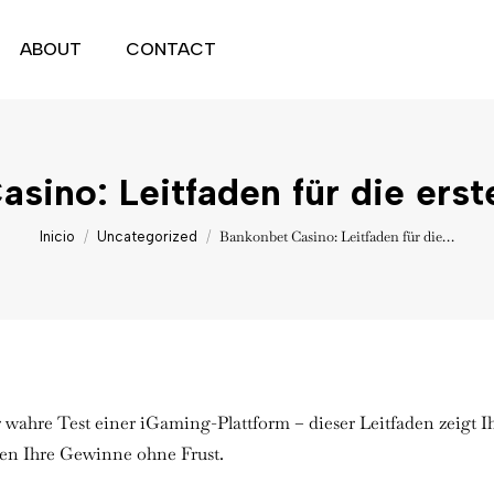
ABOUT
CONTACT
sino: Leitfaden für die ers
Estás aquí:
Bankonbet Casino: Leitfaden für die…
Inicio
Uncategorized
wahre Test einer iGaming-Plattform – dieser Leitfaden zeigt I
en Ihre Gewinne ohne Frust.