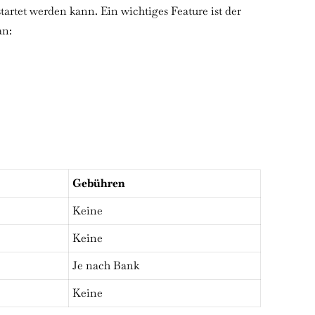
artet werden kann. Ein wichtiges Feature ist der
an:
Gebühren
Keine
Keine
Je nach Bank
Keine