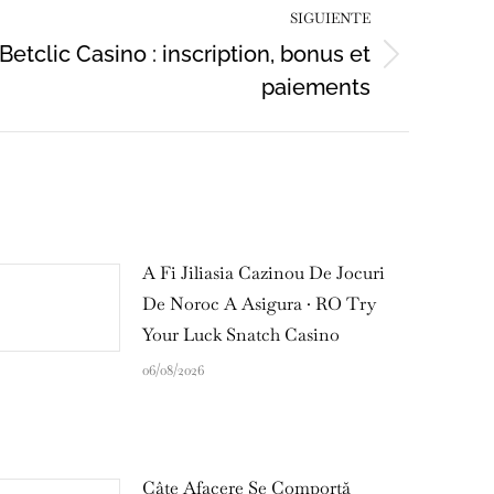
SIGUIENTE
Betclic Casino : inscription, bonus et
paiements
A Fi Jiliasia Cazinou De Jocuri
De Noroc A Asigura · RO Try
Your Luck Snatch Casino
06/08/2026
Câte Afacere Se Comportă