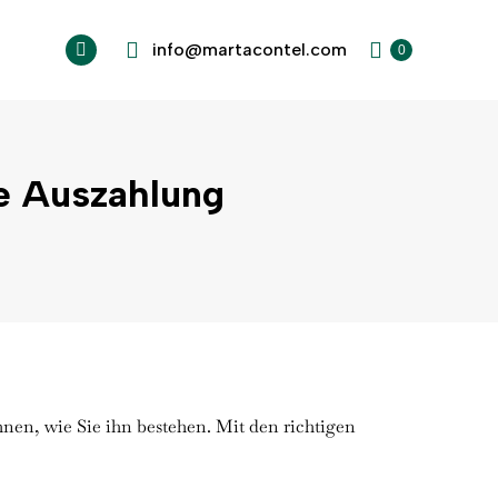
info@martacontel.com
0
Instagram
page
opens
in
te Auszahlung
new
window
hnen, wie Sie ihn bestehen. Mit den richtigen