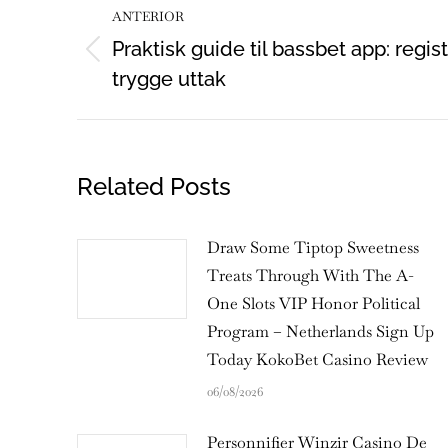
ANTERIOR
entre
Praktisk guide til bassbet app: regis
Publicación
publicaciones
trygge uttak
anterior:
Related Posts
Draw Some Tiptop Sweetness
Treats Through With The A-
One Slots VIP Honor Political
Program – Netherlands Sign Up
Today KokoBet Casino Review
06/08/2026
Personnifier Winzir Casino De