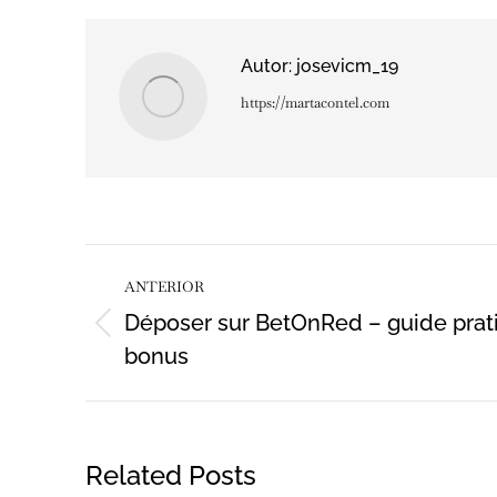
Autor:
josevicm_19
https://martacontel.com
Navegación
ANTERIOR
entre
Déposer sur BetOnRed – guide pratiq
Publicación
publicaciones
bonus
anterior:
Related Posts