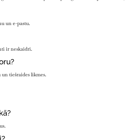
anu un e-pastu.
ti ir neskaidri.
toru?
 un tiešraides likmes.
ikā?
us.
i?