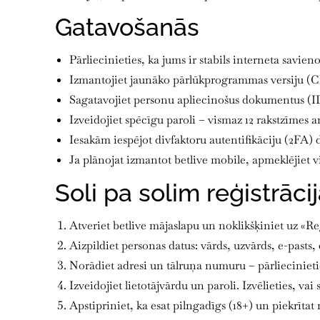
Gatavošanās
Pārliecinieties, ka jums ir stabils interneta savie
Izmantojiet jaunāko pārlūkprogrammas versiju (Chr
Sagatavojiet personu apliecinošus dokumentus (ID
Izveidojiet spēcīgu paroli – vismaz 12 rakstzīmes
Iesakām iespējot divfaktoru autentifikāciju (2FA) 
Ja plānojat izmantot betlive mobile, apmeklējiet 
Soli pa solim reģistrāci
Atveriet betlive mājaslapu un noklikšķiniet uz «Reģ
Aizpildiet personas datus: vārds, uzvārds, e-pasts
Norādiet adresi un tālruņa numuru – pārliecinietie
Izveidojiet lietotājvārdu un paroli. Izvēlieties, vai
Apstipriniet, ka esat pilngadīgs (18+) un piekrīta