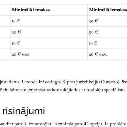
Minimālā iemaksa
Minimālā izmaksa
10 €
20 €
20 €
50 €
10 €
10 €
20 € ekv.
20 € ekv.
jūsu datus. Licence ir izsniegta Kipras jurisdikcijā (Curacao).
Sv
lielu laimestu izņemšanas konsultējieties ar nodokļu speciālistu.
risinājumi
audiet paroli, izmantojiet “Aizmirsāt paroli” opciju. Ja problē