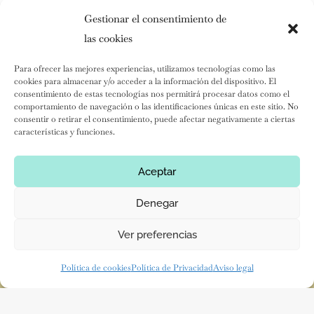
Bonus
Gestionar el consentimiento de
06/08/2026
las cookies
Najszybszą Metodę Wypłaty} • w
Para ofrecer las mejores experiencias, utilizamos tecnologías como las
całej Polsce Claim Free Spins Belista
cookies para almacenar y/o acceder a la información del dispositivo. El
consentimiento de estas tecnologías nos permitirá procesar datos como el
Casino
comportamiento de navegación o las identificaciones únicas en este sitio. No
consentir o retirar el consentimiento, puede afectar negativamente a ciertas
06/08/2026
características y funciones.
Activities Leagues NL Get Bonus
Aceptar
Now 0 XBET Casino
06/08/2026
Denegar
Ver preferencias
Política de cookies
Política de Privacidad
Aviso legal
Info
Copyright 2022 Marta Contel