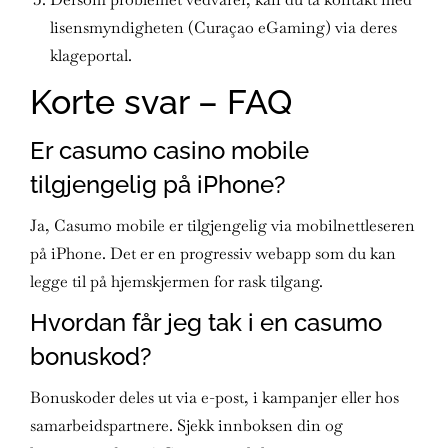
lisensmyndigheten (Curaçao eGaming) via deres
klageportal.
Korte svar – FAQ
Er casumo casino mobile
tilgjengelig på iPhone?
Ja, Casumo mobile er tilgjengelig via mobilnettleseren
på iPhone. Det er en progressiv webapp som du kan
legge til på hjemskjermen for rask tilgang.
Hvordan får jeg tak i en casumo
bonuskod?
Bonuskoder deles ut via e-post, i kampanjer eller hos
samarbeidspartnere. Sjekk innboksen din og