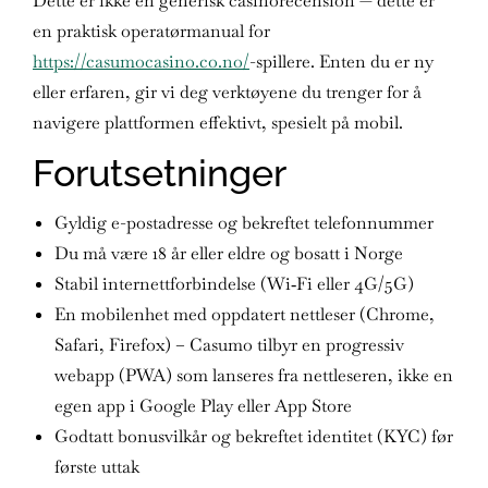
Dette er ikke en generisk casinorecension — dette er
en praktisk operatørmanual for
https://casumocasino.co.no/
-spillere. Enten du er ny
eller erfaren, gir vi deg verktøyene du trenger for å
navigere plattformen effektivt, spesielt på mobil.
Forutsetninger
Gyldig e-postadresse og bekreftet telefonnummer
Du må være 18 år eller eldre og bosatt i Norge
Stabil internettforbindelse (Wi‑Fi eller 4G/5G)
En mobilenhet med oppdatert nettleser (Chrome,
Safari, Firefox) – Casumo tilbyr en progressiv
webapp (PWA) som lanseres fra nettleseren, ikke en
egen app i Google Play eller App Store
Godtatt bonusvilkår og bekreftet identitet (KYC) før
første uttak