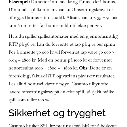
Eksempel:
Du setter inn 1000 kr og får 1000 kr i bonus.
Din totale spillkonto er 2000 kr. Omsetningskravet er
ofte 35x (bonus + innskudd). Altså: 2000 kr × 35 = 70 000
kr må omsettes før bonusen blir til ekte penger.
Hvis du spiller spilleautomater med en gjennomsnittlig
RTP på 96 %, kan du forvente et tap på 4 % per spinn.
For å omsette 70 000 kr vil forventet tap være 70 000 ×
0,04 = 2800 kr. Med en bonus på 1000 kr er forventet
nettoresultat 1000 − 2800 = −1800 kr.
Obs:
Dette er en
forenkling; faktisk RTP og varians påvirker resultatet.
Les alltid bonusvilkårene nøye. Casumo tilbyr ofte
lavere omsetningskrav på enkelte spill, så sjekk hvilke
spill som teller 100 %.
Sikkerhet og trygghet
Casumo bruker SSL-kryptering (256-bit) for å beskytte