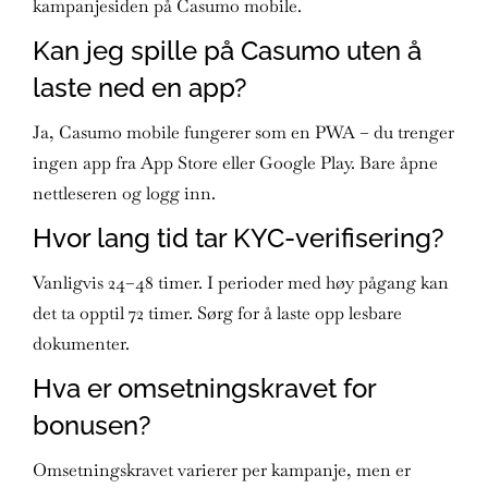
kampanjesiden på Casumo mobile.
Kan jeg spille på Casumo uten å
laste ned en app?
Ja, Casumo mobile fungerer som en PWA – du trenger
ingen app fra App Store eller Google Play. Bare åpne
nettleseren og logg inn.
Hvor lang tid tar KYC-verifisering?
Vanligvis 24–48 timer. I perioder med høy pågang kan
det ta opptil 72 timer. Sørg for å laste opp lesbare
dokumenter.
Hva er omsetningskravet for
bonusen?
Omsetningskravet varierer per kampanje, men er