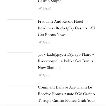
Casino Stupid
06/08/2026
Frequent And Resort Hotel
Readiness Rocketplay Casino . AU
Get Bonus Now
06/08/2026
500+ Ładujących Tajnego Planu –
Rzeczpospolita Polska Get Bonus
Now Slottica
06/08/2026
Comment Behave Ace Claim Le
Receive Bonus Astate SG8 Casino
Tortuga Casino France Grab Your