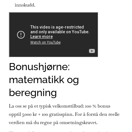
innskudd.
Bonushjørne:
matematikk og
beregning
La oss se på et typisk velkomsttilbud: 100 % bonus
opptil 5000 kr + 100 gratisspinn. For å forstå den reelle
verdien må du regne på omsetningskravet.