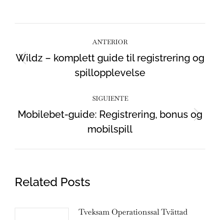
Navegación
ANTERIOR
entre
Wildz – komplett guide til registrering og
Publicación
publicaciones
spillopplevelse
anterior:
SIGUIENTE
Mobilebet-guide: Registrering, bonus og
Publicación
mobilspill
siguiente:
Related Posts
Tveksam Operationssal Tvättad