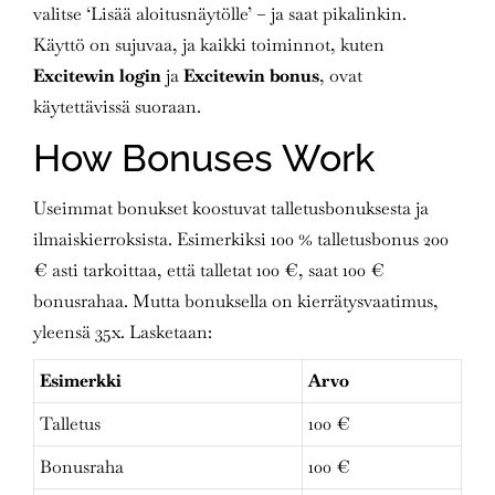
valitse ‘Lisää aloitusnäytölle’ – ja saat pikalinkin.
Käyttö on sujuvaa, ja kaikki toiminnot, kuten
Excitewin login
ja
Excitewin bonus
, ovat
käytettävissä suoraan.
How Bonuses Work
Useimmat bonukset koostuvat talletusbonuksesta ja
ilmaiskierroksista. Esimerkiksi 100 % talletusbonus 200
€ asti tarkoittaa, että talletat 100 €, saat 100 €
bonusrahaa. Mutta bonuksella on kierrätysvaatimus,
yleensä 35x. Lasketaan:
Esimerkki
Arvo
Talletus
100 €
Bonusraha
100 €