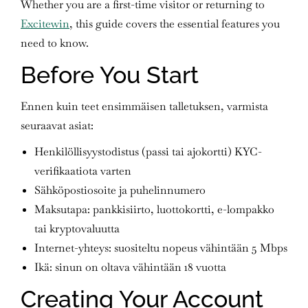
Whether you are a first-time visitor or returning to
Excitewin
, this guide covers the essential features you
need to know.
Before You Start
Ennen kuin teet ensimmäisen talletuksen, varmista
seuraavat asiat:
Henkilöllisyystodistus (passi tai ajokortti) KYC-
verifikaatiota varten
Sähköpostiosoite ja puhelinnumero
Maksutapa: pankkisiirto, luottokortti, e-lompakko
tai kryptovaluutta
Internet-yhteys: suositeltu nopeus vähintään 5 Mbps
Ikä: sinun on oltava vähintään 18 vuotta
Creating Your Account