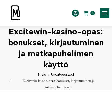
0
Instagram
page
Excitewin-kasino-opas:
opens
in
bonukset, kirjautuminen
new
ja matkapuhelimen
window
käyttö
Estás aquí:
Inicio
Uncategorized
Excitewin-kasino-opas: bonukset, kirjautuminen ja
matkapuhelimen…