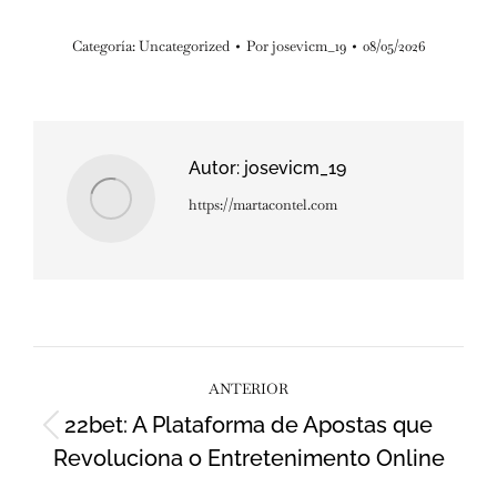
Categoría:
Uncategorized
Por
josevicm_19
08/05/2026
Autor:
josevicm_19
https://martacontel.com
Navegación
ANTERIOR
entre
22bet: A Plataforma de Apostas que
Publicación
publicaciones
Revoluciona o Entretenimento Online
anterior: