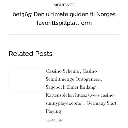
SIGUIENTE
bet365: Den ultimate guiden til Norges
Publicación
favorittspillplattform
siguiente:
Related Posts
Cassino Schema , Casino
Schnittmenge Ontogenese ,
Sägebock Eimer Entlang
Kartenspielen https://www.casino-
sunnyplayer.com/ _ Germany Start
Playing
07/08/2026