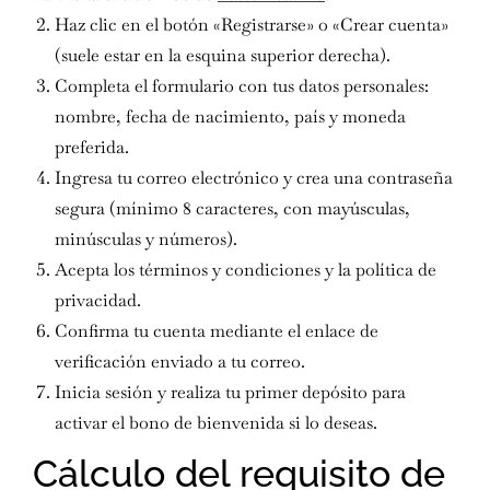
Haz clic en el botón «Registrarse» o «Crear cuenta»
(suele estar en la esquina superior derecha).
Completa el formulario con tus datos personales:
nombre, fecha de nacimiento, país y moneda
preferida.
Ingresa tu correo electrónico y crea una contraseña
segura (mínimo 8 caracteres, con mayúsculas,
minúsculas y números).
Acepta los términos y condiciones y la política de
privacidad.
Confirma tu cuenta mediante el enlace de
verificación enviado a tu correo.
Inicia sesión y realiza tu primer depósito para
activar el bono de bienvenida si lo deseas.
Cálculo del requisito de