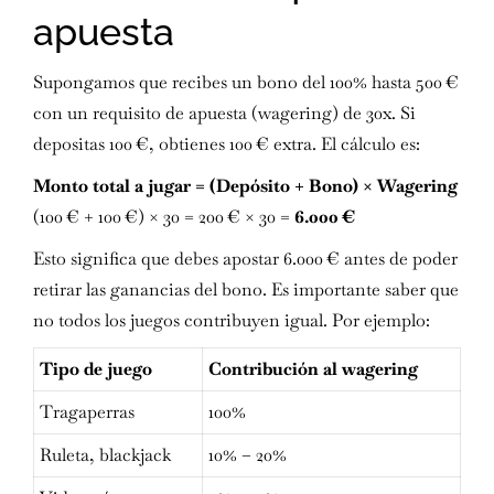
apuesta
Supongamos que recibes un bono del 100% hasta 500 €
con un requisito de apuesta (wagering) de 30x. Si
depositas 100 €, obtienes 100 € extra. El cálculo es:
Monto total a jugar = (Depósito + Bono) × Wagering
(100 € + 100 €) × 30 = 200 € × 30 =
6.000 €
Esto significa que debes apostar 6.000 € antes de poder
retirar las ganancias del bono. Es importante saber que
no todos los juegos contribuyen igual. Por ejemplo:
Tipo de juego
Contribución al wagering
Tragaperras
100%
Ruleta, blackjack
10% – 20%