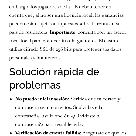
embargo, los jugadores de la UE deben tener en
cuenta que, al no ser una licencia local, las ganancias
pueden estar sujetas a impuestos sobre la renta en su
país de residencia.
Importante:
consulta con un asesor
fiscal local para conocer tus obligaciones. El casino
utiliza cifrado SSL de 256 bits para proteger tus datos
personales y financieros.
Solución rápida de
problemas
No puedo iniciar sesión:
Verifica que tu correo y
contraseña sean correctos. Si olvidaste la
contraseña, usa la opción «¿Olvidaste tu
contraseña?» para restablecerla.
Verificación de cuenta fallida:
Asegúrate de que los