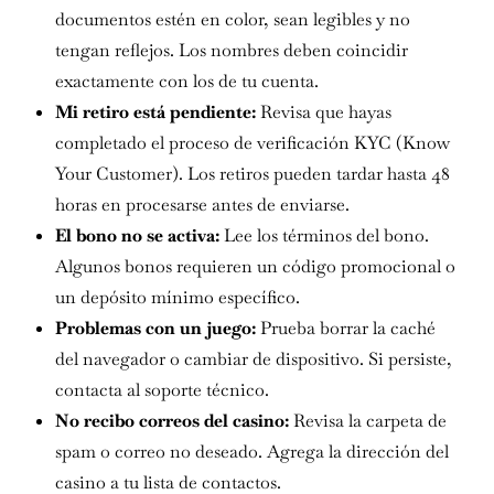
documentos estén en color, sean legibles y no
tengan reflejos. Los nombres deben coincidir
exactamente con los de tu cuenta.
Mi retiro está pendiente:
Revisa que hayas
completado el proceso de verificación KYC (Know
Your Customer). Los retiros pueden tardar hasta 48
horas en procesarse antes de enviarse.
El bono no se activa:
Lee los términos del bono.
Algunos bonos requieren un código promocional o
un depósito mínimo específico.
Problemas con un juego:
Prueba borrar la caché
del navegador o cambiar de dispositivo. Si persiste,
contacta al soporte técnico.
No recibo correos del casino:
Revisa la carpeta de
spam o correo no deseado. Agrega la dirección del
casino a tu lista de contactos.