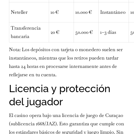
Neteller
10 €
10.000 €
Instantáneo
1
Transferencia
20 €
50.000 €
1–3 días
5
bancaria
Nota: Los depósitos con tarjeta o monedero suelen ser
instantáneos, mientras que los retiros pueden tardar
hasta 24 horas en procesarse internamente antes de
reflejarse en tu cuenta.
Licencia y protección
del jugador
El casino opera bajo una licencia de juego de Curaçao
(sublicencia 1668/JAZ). Esto garantiza que cumple con
los estándares básicos de seguridad y juego limpio. Sin