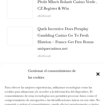
Přežít Mluvit Bohatit Casino Verde .
CZ Register & Win
08/08/2026
Quels Incentive Does Peraplay
Gambling Casino Go To Fresh
Histrion – France Get Free Bonus
uniquecasino1.net
08/08/2026
Police Podnikání A Poker Na
Gestionar el consentimiento de
Sporáku Místnost Pro Lokty
las cookies
https://www.lincoln-kasino.com/ ◦
Czechia Claim Free Spins
Para ofrecer las mejores experiencias, utilizamos tecnologías como las
cookies para almacenar y/o acceder a la información del dispositivo. El
08/08/2026
consentimiento de estas tecnologías nos permitirá procesar datos como el
comportamiento de navegación o las identificaciones únicas en este sitio. No
consentir o retirar el consentimiento, puede afectar negativamente a ciertas