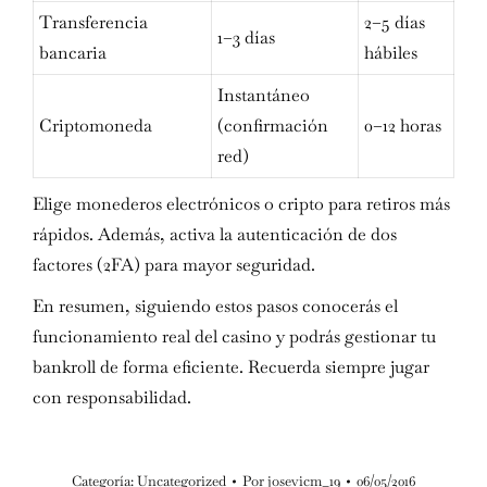
Transferencia
2–5 días
1–3 días
bancaria
hábiles
Instantáneo
Criptomoneda
(confirmación
0–12 horas
red)
Elige monederos electrónicos o cripto para retiros más
rápidos. Además, activa la autenticación de dos
factores (2FA) para mayor seguridad.
En resumen, siguiendo estos pasos conocerás el
funcionamiento real del casino y podrás gestionar tu
bankroll de forma eficiente. Recuerda siempre jugar
con responsabilidad.
Categoría:
Uncategorized
Por
josevicm_19
06/05/2016