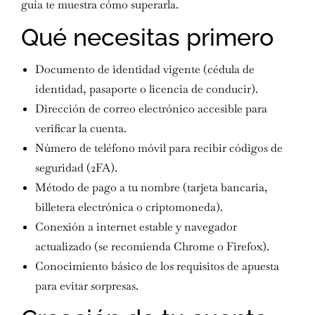
guía te muestra cómo superarla.
Qué necesitas primero
Documento de identidad vigente (cédula de
identidad, pasaporte o licencia de conducir).
Dirección de correo electrónico accesible para
verificar la cuenta.
Número de teléfono móvil para recibir códigos de
seguridad (2FA).
Método de pago a tu nombre (tarjeta bancaria,
billetera electrónica o criptomoneda).
Conexión a internet estable y navegador
actualizado (se recomienda Chrome o Firefox).
Conocimiento básico de los requisitos de apuesta
para evitar sorpresas.