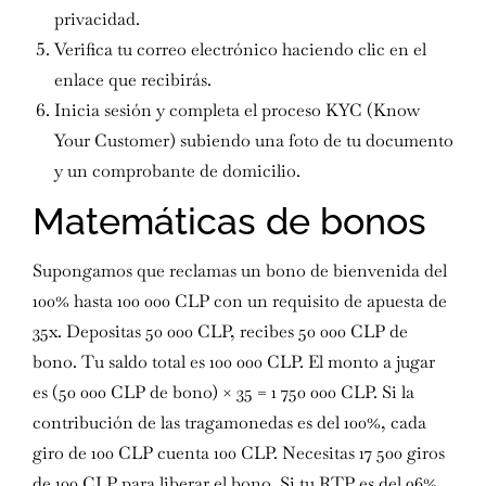
privacidad.
Verifica tu correo electrónico haciendo clic en el
enlace que recibirás.
Inicia sesión y completa el proceso KYC (Know
Your Customer) subiendo una foto de tu documento
y un comprobante de domicilio.
Matemáticas de bonos
Supongamos que reclamas un bono de bienvenida del
100% hasta 100 000 CLP con un requisito de apuesta de
35x. Depositas 50 000 CLP, recibes 50 000 CLP de
bono. Tu saldo total es 100 000 CLP. El monto a jugar
es (50 000 CLP de bono) × 35 = 1 750 000 CLP. Si la
contribución de las tragamonedas es del 100%, cada
giro de 100 CLP cuenta 100 CLP. Necesitas 17 500 giros
de 100 CLP para liberar el bono. Si tu RTP es del 96%,