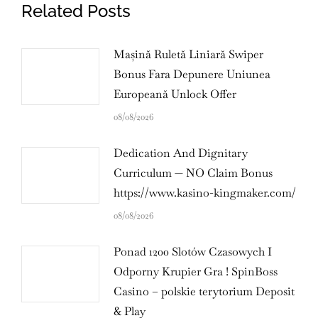
Related Posts
Mașină Ruletă Liniară Swiper
Bonus Fara Depunere Uniunea
Europeană Unlock Offer
08/08/2026
Dedication And Dignitary
Curriculum — NO Claim Bonus
https://www.kasino-kingmaker.com/
08/08/2026
Ponad 1200 Slotów Czasowych I
Odporny Krupier Gra ! SpinBoss
Casino – polskie terytorium Deposit
& Play