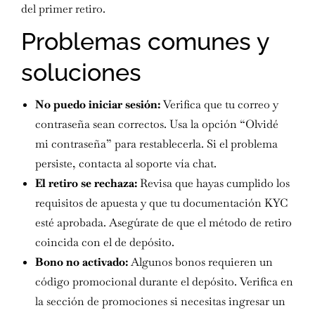
del primer retiro.
Problemas comunes y
soluciones
No puedo iniciar sesión:
Verifica que tu correo y
contraseña sean correctos. Usa la opción “Olvidé
mi contraseña” para restablecerla. Si el problema
persiste, contacta al soporte vía chat.
El retiro se rechaza:
Revisa que hayas cumplido los
requisitos de apuesta y que tu documentación KYC
esté aprobada. Asegúrate de que el método de retiro
coincida con el de depósito.
Bono no activado:
Algunos bonos requieren un
código promocional durante el depósito. Verifica en
la sección de promociones si necesitas ingresar un