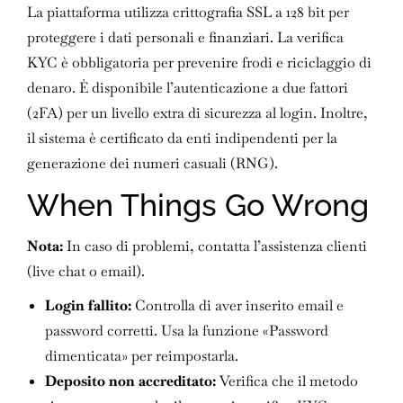
La piattaforma utilizza crittografia SSL a 128 bit per
proteggere i dati personali e finanziari. La verifica
KYC è obbligatoria per prevenire frodi e riciclaggio di
denaro. È disponibile l’autenticazione a due fattori
(2FA) per un livello extra di sicurezza al login. Inoltre,
il sistema è certificato da enti indipendenti per la
generazione dei numeri casuali (RNG).
When Things Go Wrong
Nota:
In caso di problemi, contatta l’assistenza clienti
(live chat o email).
Login fallito:
Controlla di aver inserito email e
password corretti. Usa la funzione «Password
dimenticata» per reimpostarla.
Deposito non accreditato:
Verifica che il metodo