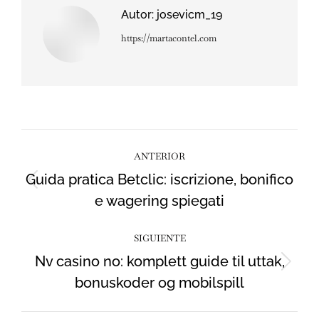
Autor:
josevicm_19
https://martacontel.com
Navegación
ANTERIOR
entre
Guida pratica Betclic: iscrizione, bonifico
Publicación
publicaciones
e wagering spiegati
anterior:
SIGUIENTE
Nv casino no: komplett guide til uttak,
Publicación
bonuskoder og mobilspill
siguiente: