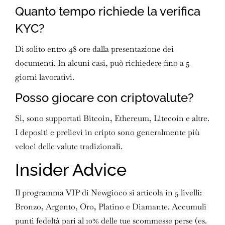
Quanto tempo richiede la verifica
KYC?
Di solito entro 48 ore dalla presentazione dei
documenti. In alcuni casi, può richiedere fino a 5
giorni lavorativi.
Posso giocare con criptovalute?
Sì, sono supportati Bitcoin, Ethereum, Litecoin e altre.
I depositi e prelievi in cripto sono generalmente più
veloci delle valute tradizionali.
Insider Advice
Il programma VIP di Newgioco si articola in 5 livelli:
Bronzo, Argento, Oro, Platino e Diamante. Accumuli
punti fedeltà pari al 10% delle tue scommesse perse (es.