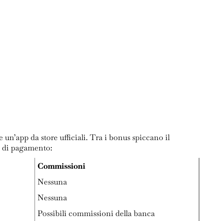
un’app da store ufficiali. Tra i bonus spiccano il
i di pagamento:
Commissioni
Nessuna
Nessuna
Possibili commissioni della banca