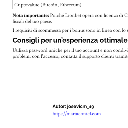
Criptovalute (Bitcoin, Ethereum)
Nota importante:
Poiché Lionbet opera con licenza di Cur
fiscali del tuo paese.
I requisiti di scommessa per i bonus sono in linea con lo
Consigli per un’esperienza ottimale
Utilizza password uniche per il tuo account e non condivi
problemi con l’accesso, contatta il supporto clienti tramite
Autor:
josevicm_19
https://martacontel.com