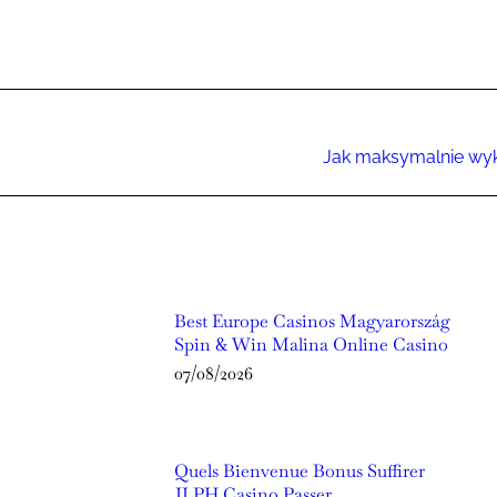
Publicación
Jak maksymalnie wyk
siguiente:
Best Europe Casinos Magyarország
Spin & Win Malina Online Casino
07/08/2026
Quels Bienvenue Bonus Suffirer
JLPH Casino Passer