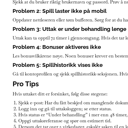
Sjekk at du bruker riktig brukernavn og passord. Prøv å n
Problem 2: Spill laster ikke på mobil
Oppdater nettleseren eller tøm bufferen. Sørg for at du har
Problem 3: Uttak er under behandling lenge
Uttak kan ta opptil 72 timer i gjennomgang. Hvis det tar le
Problem 4: Bonuser aktiveres ikke
Les bonusvilkårene nøye. Noen bonuser krever en beste
Problem 5: Spillhistorikk vises ikke
Gå til kontoprofilen og sjekk spillhistorikk-seksjonen. Hvi
Pro Tips
Hvis uttaket ditt er forsinket, følg disse stegene:
Sjekk e-post: Har du fått beskjed om manglende doku
Logg inn og gå til uttaksloggen; se etter status.
Hvis status er “Under behandling” i mer enn 48 timer, t
Oppgi uttaksreferanse og spør om estimert tid.
Dersom det tar over 5 virkedager, eskalér saken til en l