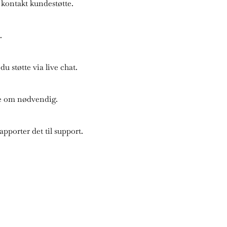
 kontakt kundestøtte.
.
u støtte via live chat.
e om nødvendig.
apporter det til support.