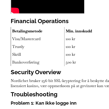
Financial Operations
Betalingsmetode
Min. innskudd
Visa/Mastercard
100 kr
Trustly
100 kr
Skrill
100 kr
Bankoverføring
500 kr
Security Overview
Nordicbet bruker 256-bit SSL-kryptering for å beskytte da
lisensiert kasino, vær oppmerksom på at gevinster kan være 
Troubleshooting
Problem 1: Kan ikke logge inn