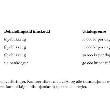
Behandlingstid innskudd
Uttaksgrense
Øyeblikkelig
10 000 kr per da
Øyeblikkelig
15 000 kr per da
Øyeblikkelig
20 000 kr per da
1-2 bankdager
50 000 kr per m
taoverføringer. Kontoer sikres med 2FA, og alle transaksjoner o
skattepliktige i ditt hjemland; sjekk lokale regler.