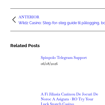
Navegación
ANTERIOR
entre
Publicación
Wildz Casino: Steg-for-steg guide til pålogging, b
publicaciones
anterior:
Related Posts
Spinpolo Telegram Support
06/08/2026
A Fi Jiliasia Cazinou De Jocuri De
Noroc A Asigura · RO Try Your
Luck Snatch Casino