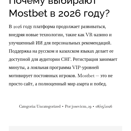
Почему выбирают
Mostbet в 2026 году?
В 2026 году платформа продолжает развиваться,
внедряя новые технологии, такие как VR-казино и
улучшенный ИИ для персональных рекомендаций.
Поддержка на русском и казахском языках делает ее
доступной для аудитории СНГ. Регистрация занимает
минуты, а лояльная программа VIP-уровней
мотивирует постоянных игроков. Mostbet — это не
просто сайт, а полноценный мир азарта и побед.
Categoría:
Uncategorized
Por
josevicm_19
08/05/2026