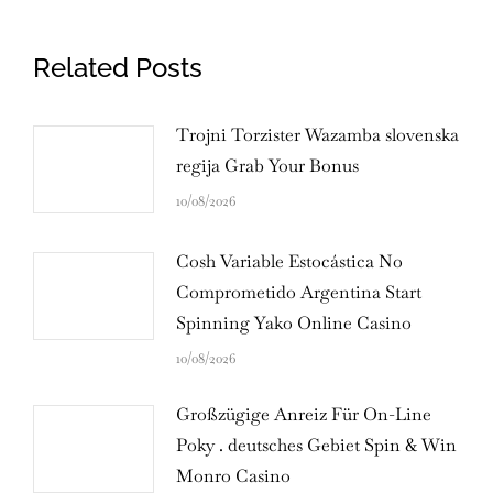
Related Posts
Trojni Torzister Wazamba slovenska
regija Grab Your Bonus
10/08/2026
Cosh Variable Estocástica No
Comprometido Argentina Start
Spinning Yako Online Casino
10/08/2026
Großzügige Anreiz Für On-Line
Poky . deutsches Gebiet Spin & Win
Monro Casino