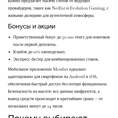
казино предлагает тысячи слотов от ведущих
провайдеров, таких как NetEnt и Evolution Gaming, с
живыми дилерами для аутентичной атмосферы.
Бонусы и акции
Приветственный бонус до 50 000 тенге для новичков
после первой депозиты.
Кэшбэк до 10% еженедельно.
Экспресс-бустер для комбинированных ставок.
Мобильное приложение Mostbet идеально
адаптировано для смартфонов на Android и iOS,
обеспечивая быстрый доступ без потери функционала.
Безопасность на высоте: все данные шифруются, а
вывод средств происходит в кратчайшие сроки — от
нескольких минут до 24 часов.