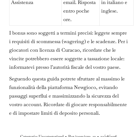
Assistenza
email. Risposta
in italiano e
entro poche
inglese.
ore.
I bonus sono soggetti a termini precisi: leggete sempre
i requisiti di scommessa (wagering) e le scadenze. Per i
giocatori con licenza di Curacao, ricordate che le
vincite potrebbero essere soggette a tassazione locale:
informatevi presso l’autorità fiscale del vostro paese.
Seguendo questa guida potrete sfruttare al massimo le
funzionalità della piattaforma Newgioco, evitando
passaggi superflui e massimizzando la sicurezza del
vostro account. Ricordate di giocare responsabilmente
e di impostare limiti di deposito personali.
Categoría:
Uncategorized
Por
josevicm_19
22/08/2016