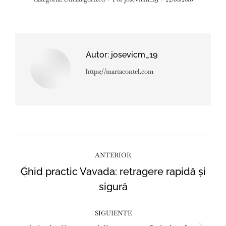
Autor:
josevicm_19
https://martacontel.com
Navegación
ANTERIOR
entre
Ghid practic Vavada: retragere rapidă și
Publicación
publicaciones
sigură
anterior:
SIGUIENTE