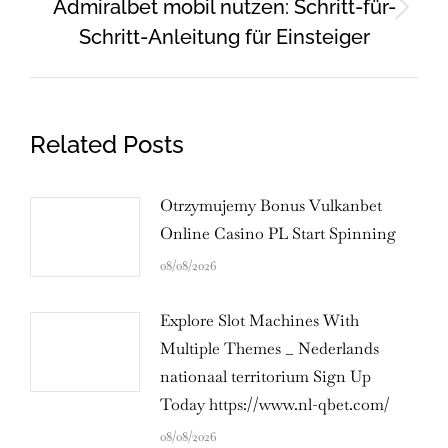
Admiralbet mobil nutzen: Schritt-für-
Publicación
Schritt-Anleitung für Einsteiger
siguiente:
Related Posts
Otrzymujemy Bonus Vulkanbet
Online Casino PL Start Spinning
08/08/2026
Explore Slot Machines With
Multiple Themes _ Nederlands
nationaal territorium Sign Up
Today https://www.nl-qbet.com/
08/08/2026