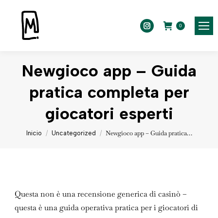
0
Instagram
page
opens
Newgioco app – Guida
in
new
pratica completa per
window
giocatori esperti
Estás aquí:
Newgioco app – Guida pratica…
Inicio
Uncategorized
Questa non è una recensione generica di casinò –
questa è una guida operativa pratica per i giocatori di