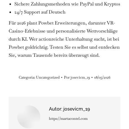
Sichere Zahlungsmethoden wie PayPal und Kryptos
24/7 Support auf Deutsch
Für 2026 plant Powbet Erweiterungen, darunter VR-
Casino-Erlebnisse und personalisierte Wettvorschläge
durch KI. Wer actionreiche Unterhaltung sucht, ist bei
Powbet goldrichtig. Testen Sie es selbst und entdecken
Sie, warum Tausende bereits überzeugt sind.
Categoría:
Uncategorized
Por
josevicm_19
08/05/2026
Autor:
josevicm_19
https://martacontel.com