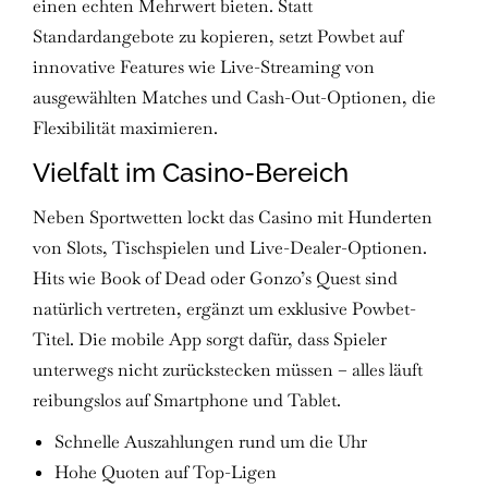
einen echten Mehrwert bieten. Statt
Standardangebote zu kopieren, setzt Powbet auf
innovative Features wie Live-Streaming von
ausgewählten Matches und Cash-Out-Optionen, die
Flexibilität maximieren.
Vielfalt im Casino-Bereich
Neben Sportwetten lockt das Casino mit Hunderten
von Slots, Tischspielen und Live-Dealer-Optionen.
Hits wie Book of Dead oder Gonzo’s Quest sind
natürlich vertreten, ergänzt um exklusive Powbet-
Titel. Die mobile App sorgt dafür, dass Spieler
unterwegs nicht zurückstecken müssen – alles läuft
reibungslos auf Smartphone und Tablet.
Schnelle Auszahlungen rund um die Uhr
Hohe Quoten auf Top-Ligen