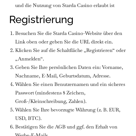
und die Nutzung von Starda Casino erlaubt ist
Registrierung
Besuchen Sie die Starda Casino-Website über den
Link oben oder geben Sie die URL direkt ein.
Klicken Sie auf die Schaltfläche „Registrieren“ oder
„Anmelden“.
Geben Sie Ihre persönlichen Daten ein: Vorname,
Nachname, E-Mail, Geburtsdatum, Adresse.
Wählen Sie einen Benutzernamen und ein sicheres
Passwort (mindestens 8 Zeichen,
Groß-/Kleinschreibung, Zahlen).
Wählen Sie Ihre bevorzugte Währung (z. B. EUR,
USD, BTC).
Bestätigen Sie die AGB und ggf. den Erhalt von
Werbe-E-Mails.