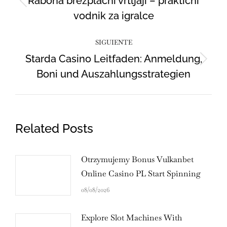
Rabona brezplačni vrtljaji – praktični
Publicación
publicaciones
vodnik za igralce
anterior:
SIGUIENTE
Starda Casino Leitfaden: Anmeldung,
Publicación
Boni und Auszahlungsstrategien
siguiente:
Related Posts
Otrzymujemy Bonus Vulkanbet
Online Casino PL Start Spinning
08/08/2026
Explore Slot Machines With