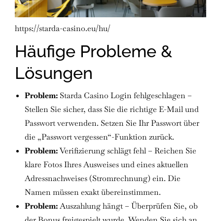
https://starda-casino.eu/hu/
Häufige Probleme &
Lösungen
Problem:
Starda Casino Login fehlgeschlagen –
Stellen Sie sicher, dass Sie die richtige E-Mail und
Passwort verwenden. Setzen Sie Ihr Passwort über
die „Passwort vergessen“-Funktion zurück.
Problem:
Verifizierung schlägt fehl – Reichen Sie
klare Fotos Ihres Ausweises und eines aktuellen
Adressnachweises (Stromrechnung) ein. Die
Namen müssen exakt übereinstimmen.
Problem:
Auszahlung hängt – Überprüfen Sie, ob
der Bonus freigespielt wurde. Wenden Sie sich an