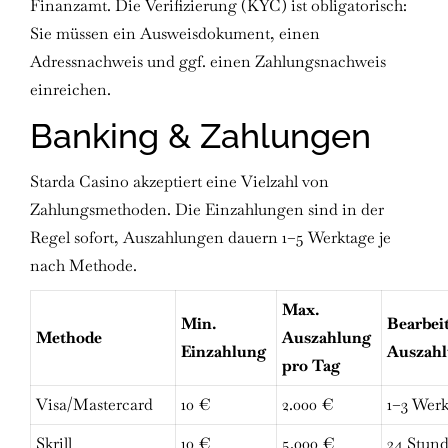
Finanzamt. Die Verifizierung (KYC) ist obligatorisch:
Sie müssen ein Ausweisdokument, einen
Adressnachweis und ggf. einen Zahlungsnachweis
einreichen.
Banking & Zahlungen
Starda Casino akzeptiert eine Vielzahl von
Zahlungsmethoden. Die Einzahlungen sind in der
Regel sofort, Auszahlungen dauern 1–5 Werktage je
nach Methode.
Max.
Min.
Bearbei
Methode
Auszahlung
Einzahlung
Auszah
pro Tag
Visa/Mastercard
10 €
2.000 €
1–3 Wer
Skrill
10 €
5.000 €
24 Stun