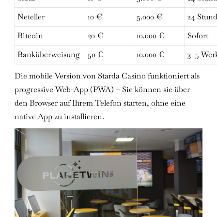
Neteller
10 €
5.000 €
24 Stun
Bitcoin
20 €
10.000 €
Sofort
Banküberweisung
50 €
10.000 €
3–5 Wer
Die mobile Version von Starda Casino funktioniert als
progressive Web-App (PWA) – Sie können sie über
den Browser auf Ihrem Telefon starten, ohne eine
native App zu installieren.