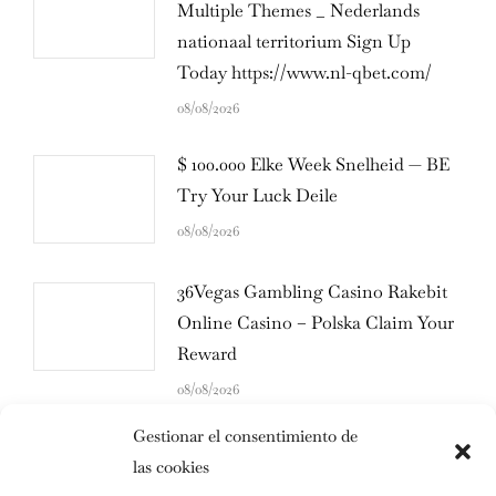
Multiple Themes _ Nederlands
nationaal territorium Sign Up
Today https://www.nl-qbet.com/
08/08/2026
$ 100.000 Elke Week Snelheid — BE
Try Your Luck Deile
08/08/2026
36Vegas Gambling Casino Rakebit
Online Casino – Polska Claim Your
Reward
08/08/2026
Gestionar el consentimiento de
Not Commissioned Indium The
las cookies
The States N1 Bet Casino hele