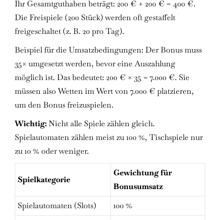
Ihr Gesamtguthaben beträgt: 200 € + 200 € = 400 €.
Die Freispiele (200 Stück) werden oft gestaffelt
freigeschaltet (z. B. 20 pro Tag).
Beispiel für die Umsatzbedingungen: Der Bonus muss
35× umgesetzt werden, bevor eine Auszahlung
möglich ist. Das bedeutet: 200 € × 35 = 7.000 €. Sie
müssen also Wetten im Wert von 7.000 € platzieren,
um den Bonus freizuspielen.
Wichtig:
Nicht alle Spiele zählen gleich.
Spielautomaten zählen meist zu 100 %, Tischspiele nur
zu 10 % oder weniger.
Gewichtung für
Spielkategorie
Bonusumsatz
Spielautomaten (Slots)
100 %