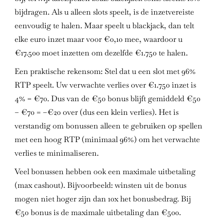
bijdragen. Als u alleen slots speelt, is de inzetvereiste
eenvoudig te halen. Maar speelt u blackjack, dan telt
elke euro inzet maar voor €0,10 mee, waardoor u
€17.500 moet inzetten om dezelfde €1.750 te halen.
Een praktische rekensom: Stel dat u een slot met 96%
RTP speelt. Uw verwachte verlies over €1.750 inzet is
4% = €70. Dus van de €50 bonus blijft gemiddeld €50
– €70 = –€20 over (dus een klein verlies). Het is
verstandig om bonussen alleen te gebruiken op spellen
met een hoog RTP (minimaal 96%) om het verwachte
verlies te minimaliseren.
Veel bonussen hebben ook een maximale uitbetaling
(max cashout). Bijvoorbeeld: winsten uit de bonus
mogen niet hoger zijn dan 10x het bonusbedrag. Bij
€50 bonus is de maximale uitbetaling dan €500.