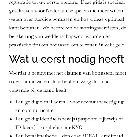
registratie tot uw eerste opname. Deze gids is speciaal
geschreven voor Nederlandse spelers die meer willen
weten over stardice bonussen en hoe u deze optimaal
kunt benutten. We bespreken de stortingsvereisten, de
berekening van weddenschapsvoorwaarden en
praktische tips om bonussen om te zetten in echt geld.
Wat u eerst nodig heeft
Voordat u begint met het claimen van bonussen, moet
u een aantal zaken klaar hebben. Zorg dat u het
volgende bij de hand heeft:
Een geldig e-mailadres – voor accountbevestiging
en communicatie.
Een geldig identiteitsbewijs (paspoort, rijbewijs of
ID-kaart) – verplicht voor KYC.
Een betaalmethode – denk aan iDEAL, creditcard,