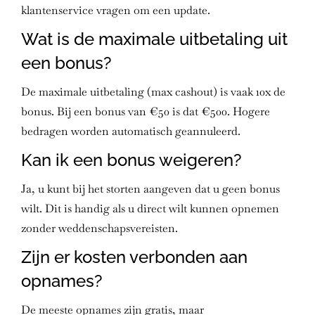
klantenservice vragen om een update.
Wat is de maximale uitbetaling uit
een bonus?
De maximale uitbetaling (max cashout) is vaak 10x de
bonus. Bij een bonus van €50 is dat €500. Hogere
bedragen worden automatisch geannuleerd.
Kan ik een bonus weigeren?
Ja, u kunt bij het storten aangeven dat u geen bonus
wilt. Dit is handig als u direct wilt kunnen opnemen
zonder weddenschapsvereisten.
Zijn er kosten verbonden aan
opnames?
De meeste opnames zijn gratis, maar