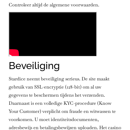
Controleer altijd de algemene voorwaarden.
Beveiliging
Stardice neemt beveiliging serieus. De site maakt
gebruik van SSL-encryptie (128-bit) om al uw
gegevens te beschermen tijdens het verzenden.
Daarnaast is een volledige KYC-procedure (Know
Your Customer) verplicht om fraude en witwassen te
voorkomen. U moet identiteitsdocumenten,
adresbewijs en betalingsbewijzen uploaden. Het casino