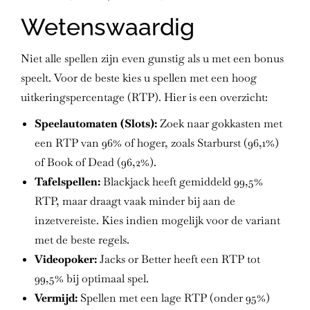
Wetenswaardig
Niet alle spellen zijn even gunstig als u met een bonus
speelt. Voor de beste kies u spellen met een hoog
uitkeringspercentage (RTP). Hier is een overzicht:
Speelautomaten (Slots):
Zoek naar gokkasten met
een RTP van 96% of hoger, zoals Starburst (96,1%)
of Book of Dead (96,2%).
Tafelspellen:
Blackjack heeft gemiddeld 99,5%
RTP, maar draagt vaak minder bij aan de
inzetvereiste. Kies indien mogelijk voor de variant
met de beste regels.
Videopoker:
Jacks or Better heeft een RTP tot
99,5% bij optimaal spel.
Vermijd:
Spellen met een lage RTP (onder 95%)