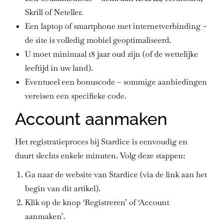
Skrill of Neteller.
Een laptop of smartphone met internetverbinding –
de site is volledig mobiel geoptimaliseerd.
U moet minimaal 18 jaar oud zijn (of de wettelijke
leeftijd in uw land).
Eventueel een bonuscode – sommige aanbiedingen
vereisen een specifieke code.
Account aanmaken
Het registratieproces bij Stardice is eenvoudig en
duurt slechts enkele minuten. Volg deze stappen:
Ga naar de website van Stardice (via de link aan het
begin van dit artikel).
Klik op de knop ‘Registreren’ of ‘Account
aanmaken’.