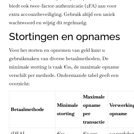
biedt ook twee-factor-authenticatie (2FA) aan voor
extra accountbeveiliging. Gebruik altijd een uniek
wachtwoord en wijzig dit regelmatig.
Stortingen en opnames
Voor het storten en opnemen van geld kunt u
gebruikmaken van diverse betaalmethoden. De
minimale storting is vaak €10, de maximale opname
verschilt per methode. Onderstaande tabel geeft een
overzicht:
Maximale
Minimale
opname
Verwerking
Betaalmethode
storting
per
opname
transactie
iDEAL
€10
€5.000
1-3 werkda