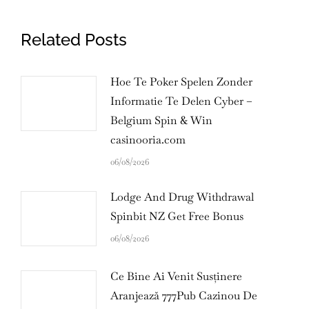
Related Posts
Hoe Te Poker Spelen Zonder
Informatie Te Delen Cyber –
Belgium Spin & Win
casinooria.com
06/08/2026
Lodge And Drug Withdrawal
Spinbit NZ Get Free Bonus
06/08/2026
Ce Bine Ai Venit Susținere
Aranjează 777Pub Cazinou De