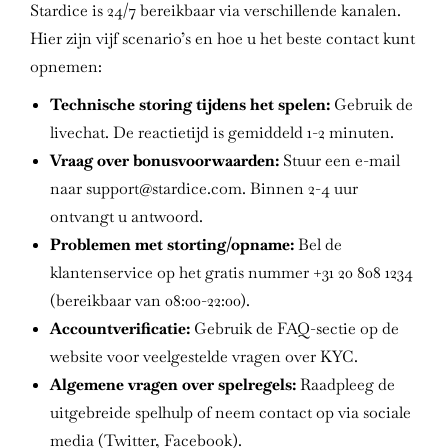
Stardice is 24/7 bereikbaar via verschillende kanalen.
Hier zijn vijf scenario’s en hoe u het beste contact kunt
opnemen:
Technische storing tijdens het spelen:
Gebruik de
livechat. De reactietijd is gemiddeld 1-2 minuten.
Vraag over bonusvoorwaarden:
Stuur een e-mail
naar support@stardice.com. Binnen 2-4 uur
ontvangt u antwoord.
Problemen met storting/opname:
Bel de
klantenservice op het gratis nummer +31 20 808 1234
(bereikbaar van 08:00-22:00).
Accountverificatie:
Gebruik de FAQ-sectie op de
website voor veelgestelde vragen over KYC.
Algemene vragen over spelregels:
Raadpleeg de
uitgebreide spelhulp of neem contact op via sociale
media (Twitter, Facebook).