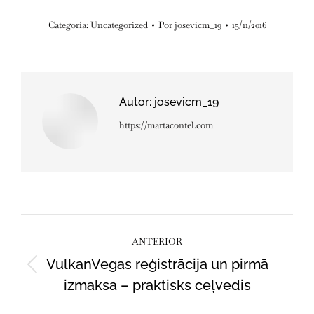
Categoría:
Uncategorized
Por
josevicm_19
15/11/2016
Autor:
josevicm_19
https://martacontel.com
Navegación
ANTERIOR
entre
VulkanVegas reģistrācija un pirmā
Publicación
publicaciones
izmaksa – praktisks ceļvedis
anterior: