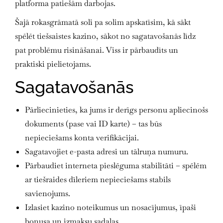
platforma patiešām darbojas.
Šajā rokasgrāmatā soli pa solim apskatīsim, kā sākt
spēlēt tiešsaistes kazino, sākot no sagatavošanās līdz
pat problēmu risināšanai. Viss ir pārbaudīts un
praktiski pielietojams.
Sagatavošanās
Pārliecinieties, ka jums ir derīgs personu apliecinošs
dokuments (pase vai ID karte) – tas būs
nepieciešams konta verifikācijai.
Sagatavojiet e-pasta adresi un tālruņa numuru.
Pārbaudiet interneta pieslēguma stabilitāti – spēlēm
ar tiešraides dīleriem nepieciešams stabils
savienojums.
Izlasiet kazino noteikumus un nosacījumus, īpaši
bonusa un izmaksu sadaļas.