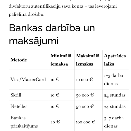
divfaktoru autentifikāciju savā kontā – tas ievērojami
palielina drošību.
Bankas darbība un
maksājumi
Minimālā
Maksimālā
Apstrādes
Metode
iemaksa
izmaksa
laiks
1–3 darba
Visa/MasterCard
10 €
10 000 €
dienas
Skrill
10 €
50 000 €
24 stundas
Neteller
10 €
50 000 €
24 stundas
Bankas
3–7 darba
20 €
100 000 €
pārskaitījums
dienas