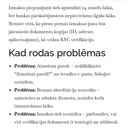
Izmaksu pieprasījumi tiek apstrādāti 24 stundu laikā,
bet bankas pārskaitījumiem nepieciešams ilgāks laiks.
Ņemiet vērā, ka pirms pirmās izmaksas jums būs
jāiesniedz dokumentu kopijas (ID, adreses
apliecinājums), lai veiktu KYC verifikāciju.
Kad rodas problēmas
Problēma:
Aizmirsta parole – noklikšķiniet
“Aizmirsāt paroli?” un ievadiet e-pastu. Sekojiet
norādēm.
Problēma:
Bonusa akreditācija nenotika –
sazinieties ar atbalsta dienestu, norādot koda
izmantošanas laiku.
Problēma:
Izmaksa tiek noraidīta – pārbaudiet, vai
visi verifikācijas dokumenti ir iesniegti un atbilstoši.