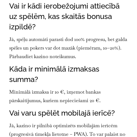
Vai ir kādi ierobežojumi attiecībā
uz spēlēm, kas skaitās bonusa
izpildē?
Jā, spēļu automāti parasti dod 100% progresu, bet galda
spēles un pokers var dot mazāk (piemēram, 10–20%).
Pārbaudiet kazino noteikumus.
Kāda ir minimālā izmaksas
summa?
Minimālā izmaksa ir 10 €, izņemot bankas
pārskaitījumus, kuriem nepieciešami 20 €.
Vai varu spēlēt mobilajā ierīcē?
Jā, kazino ir pilnībā optimizēts mobilajām ierīcēm
(progresīvā tīmekļa lietotne – PWA). To var palaist no