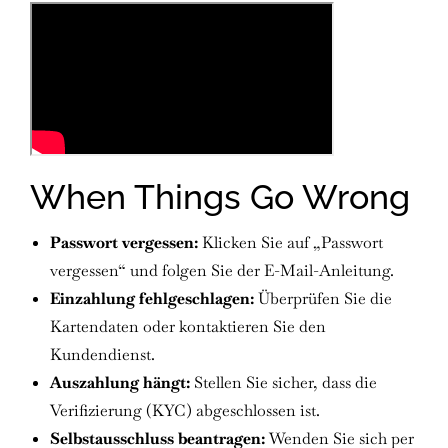
When Things Go Wrong
Passwort vergessen:
Klicken Sie auf „Passwort
vergessen“ und folgen Sie der E-Mail-Anleitung.
Einzahlung fehlgeschlagen:
Überprüfen Sie die
Kartendaten oder kontaktieren Sie den
Kundendienst.
Auszahlung hängt:
Stellen Sie sicher, dass die
Verifizierung (KYC) abgeschlossen ist.
Selbstausschluss beantragen:
Wenden Sie sich per