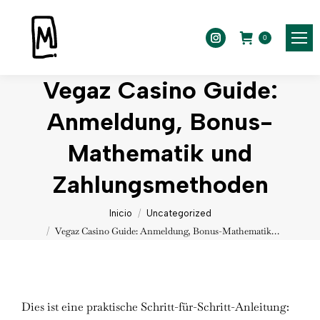
0
Instagram
page
Vegaz Casino Guide:
opens
in
Anmeldung, Bonus-
new
Mathematik und
window
Zahlungsmethoden
Estás aquí:
Inicio
Uncategorized
Vegaz Casino Guide: Anmeldung, Bonus-Mathematik…
Dies ist eine praktische Schritt-für-Schritt-Anleitung: