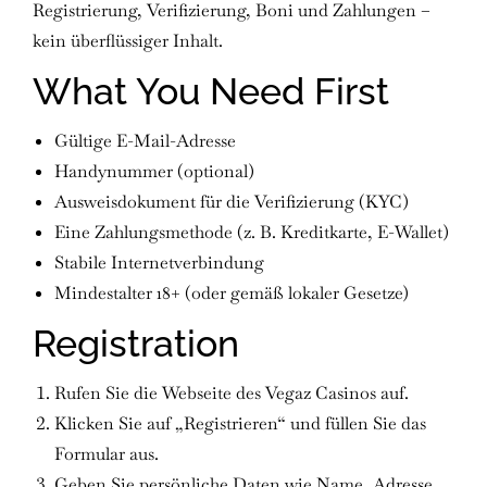
Registrierung, Verifizierung, Boni und Zahlungen –
kein überflüssiger Inhalt.
What You Need First
Gültige E-Mail-Adresse
Handynummer (optional)
Ausweisdokument für die Verifizierung (KYC)
Eine Zahlungsmethode (z. B. Kreditkarte, E-Wallet)
Stabile Internetverbindung
Mindestalter 18+ (oder gemäß lokaler Gesetze)
Registration
Rufen Sie die Webseite des Vegaz Casinos auf.
Klicken Sie auf „Registrieren“ und füllen Sie das
Formular aus.
Geben Sie persönliche Daten wie Name, Adresse