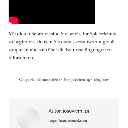
Mit diesen Schritten sind Sie bereit, Ihr Spielerlebnis
zu beginnen. Denken Sie daran, verantwortungsvoll
zu spielen und sich über die Bonusbedingungen zu
informieren.
Categoría:
Uncategorized
Por
josevicm_19
18/09/2017
Autor:
josevicm_19
https://martacontel.com