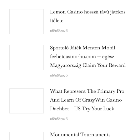
Lemon Casino hosszú távú játékos
ítélete
06/08/2026
Sportoló Játék Menten Mobil
fezbetcasino-hu.com — egész
Magyarország Claim Your Reward
06/08/2026
What Represent The Primary Pro
And Learn Of CrazyWin Casino
Dachbet – US Try Your Luck
06/08/2026
Monumental Tournaments