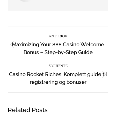
Navegación
ANTERIOR
entre
Maximizing Your 888 Casino Welcome
Publicación
publicaciones
Bonus – Step-by-Step Guide
anterior:
SIGUIENTE
Casino Rocket Riches: Komplett guide til
Publicación
registrering og bonuser
siguiente:
Related Posts