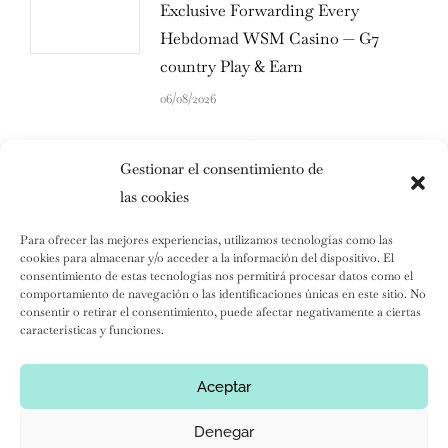
Exclusive Forwarding Every
Hebdomad WSM Casino — G7
country Play & Earn
06/08/2026
Fedezze Fel Általános Virtuális
Gestionar el consentimiento de
Rulettjátékok Stratégiák .
las cookies
Magyarország Play Now
1betcasinohu.com
Para ofrecer las mejores experiencias, utilizamos tecnologías como las
cookies para almacenar y/o acceder a la información del dispositivo. El
06/08/2026
consentimiento de estas tecnologías nos permitirá procesar datos como el
comportamiento de navegación o las identificaciones únicas en este sitio. No
consentir o retirar el consentimiento, puede afectar negativamente a ciertas
Vivre À Cet Égard Quoi Que Ce
características y funciones.
Soit Géographique Restrictions
Pour Pari Stake Casino – France
Aceptar
Get Bonus Now
Denegar
06/08/2026