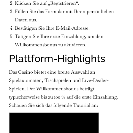
Klicken Sie auf „Registrieren“.
Füllen Sie das Formular mit Ihren persönlichen
Daten aus.
Bestätigen Sie Ihre E-Mail-Adresse.
Tätigen Sie Ihre erste Einzahlung, um den
Willkommensbonus zu aktivieren.
Plattform-Highlights
Das Casino bietet eine breite Auswahl an
Spielautomaten, Tischspielen und Live-Dealer-
Spielen. Der Willkommensbonus beträgt
typischerweise bis zu 100 % auf die erste Einzahlung.
Schauen Sie sich das folgende Tutorial an: