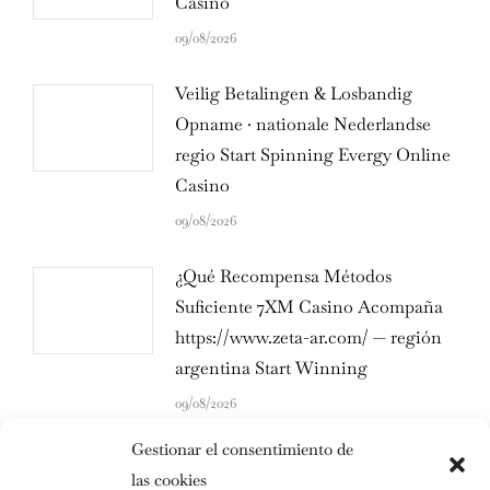
Casino
09/08/2026
Veilig Betalingen & Losbandig
Opname · nationale Nederlandse
regio Start Spinning Evergy Online
Casino
09/08/2026
¿Qué Recompensa Métodos
Suficiente 7XM Casino Acompaña
https://www.zeta-ar.com/ — región
argentina Start Winning
09/08/2026
Gestionar el consentimiento de
Vilken Klient Stödjer Alternativ
las cookies
Arrangerar Pera57 Casino Erbjuder