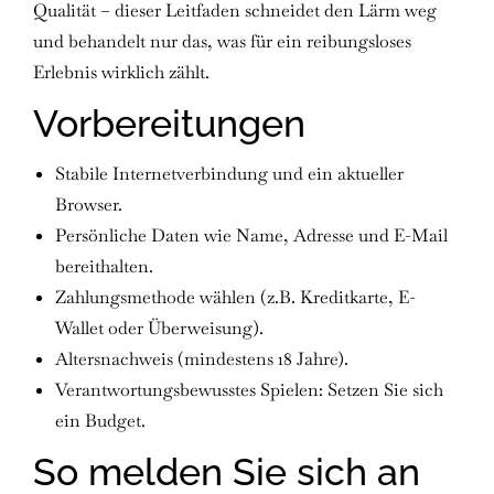
Qualität – dieser Leitfaden schneidet den Lärm weg
und behandelt nur das, was für ein reibungsloses
Erlebnis wirklich zählt.
Vorbereitungen
Stabile Internetverbindung und ein aktueller
Browser.
Persönliche Daten wie Name, Adresse und E-Mail
bereithalten.
Zahlungsmethode wählen (z.B. Kreditkarte, E-
Wallet oder Überweisung).
Altersnachweis (mindestens 18 Jahre).
Verantwortungsbewusstes Spielen: Setzen Sie sich
ein Budget.
So melden Sie sich an