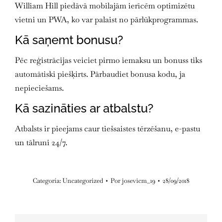
William Hill piedāvā mobilajām ierīcēm optimizētu
vietni un PWA, ko var palaist no pārlūkprogrammas.
Kā saņemt bonusu?
Pēc reģistrācijas veiciet pirmo iemaksu un bonuss tiks
automātiski piešķirts. Pārbaudiet bonusa kodu, ja
nepieciešams.
Kā sazināties ar atbalstu?
Atbalsts ir pieejams caur tiešsaistes tērzēšanu, e-pastu
un tālruni 24/7.
Categoría:
Uncategorized
Por
josevicm_19
28/09/2018