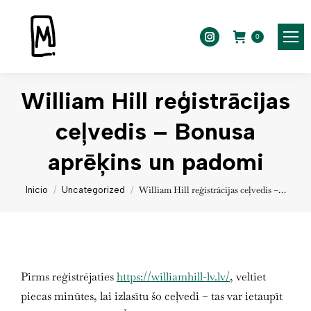
0
Instagram
page
opens
William Hill reģistrācijas
in
new
ceļvedis – Bonusa
window
aprēķins un padomi
Estás aquí:
William Hill reģistrācijas ceļvedis –…
Inicio
Uncategorized
Pirms reģistrējaties
https://williamhill-lv.lv/
, veltiet
piecas minūtes, lai izlasītu šo ceļvedi – tas var ietaupīt