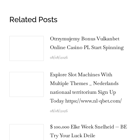
Related Posts
Otrzymujemy Bonus Vulkanbet
Online Casino PL Start Spinning
08/08/2026
Explore Slot Machines With
Multiple Themes _ Nederlands
nationaal territorium Sign Up
Today https://www.nl-qbet.com/
08/08/2026
$ 100.000 Elke Week Snelheid — BE
Try Your Luck Deile