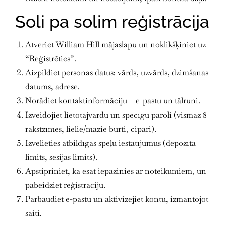
Soli pa solim reģistrācija
Atveriet William Hill mājaslapu un noklikšķiniet uz
“Reģistrēties”.
Aizpildiet personas datus: vārds, uzvārds, dzimšanas
datums, adrese.
Norādiet kontaktinformāciju – e-pastu un tālruni.
Izveidojiet lietotājvārdu un spēcīgu paroli (vismaz 8
rakstzīmes, lielie/mazie burti, cipari).
Izvēlieties atbildīgas spēļu iestatījumus (depozīta
limits, sesijas limits).
Apstipriniet, ka esat iepazinies ar noteikumiem, un
pabeidziet reģistrāciju.
Pārbaudiet e-pastu un aktivizējiet kontu, izmantojot
saiti.