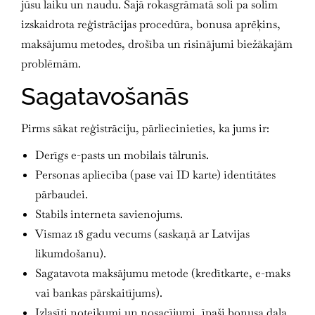
jūsu laiku un naudu. Šajā rokasgrāmatā soli pa solim
izskaidrota reģistrācijas procedūra, bonusa aprēķins,
maksājumu metodes, drošība un risinājumi biežākajām
problēmām.
Sagatavošanās
Pirms sākat reģistrāciju, pārliecinieties, ka jums ir:
Derīgs e-pasts un mobilais tālrunis.
Personas apliecība (pase vai ID karte) identitātes
pārbaudei.
Stabils interneta savienojums.
Vismaz 18 gadu vecums (saskaņā ar Latvijas
likumdošanu).
Sagatavota maksājumu metode (kredītkarte, e-maks
vai bankas pārskaitījums).
Izlasīti noteikumi un nosacījumi, īpaši bonusa daļa.