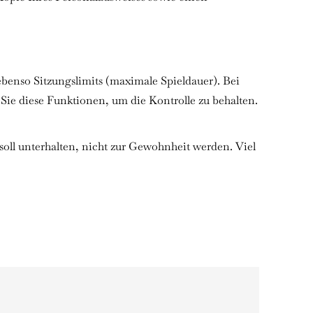
benso Sitzungslimits (maximale Spieldauer). Bei
 Sie diese Funktionen, um die Kontrolle zu behalten.
 soll unterhalten, nicht zur Gewohnheit werden. Viel