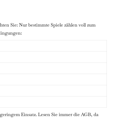
ten Sie: Nur bestimmte Spiele zählen voll zum
edingungen:
 geringem Einsatz. Lesen Sie immer die AGB, da