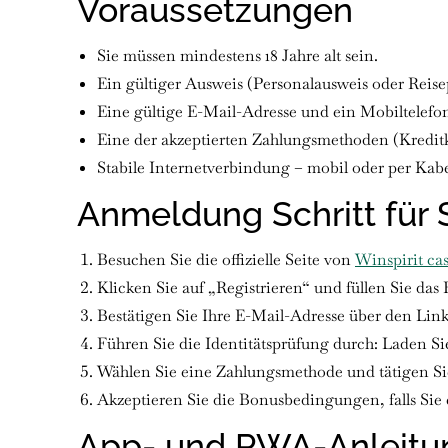
Voraussetzungen
Sie müssen mindestens 18 Jahre alt sein.
Ein gültiger Ausweis (Personalausweis oder Reisepa
Eine gültige E-Mail-Adresse und ein Mobiltelefon
Eine der akzeptierten Zahlungsmethoden (Kredit
Stabile Internetverbindung – mobil oder per Kabe
Anmeldung Schritt für S
Besuchen Sie die offizielle Seite von
Winspirit ca
Klicken Sie auf „Registrieren“ und füllen Sie da
Bestätigen Sie Ihre E-Mail-Adresse über den Link,
Führen Sie die Identitätsprüfung durch: Laden Si
Wählen Sie eine Zahlungsmethode und tätigen Sie
Akzeptieren Sie die Bonusbedingungen, falls Si
App- und PWA-Anleitu