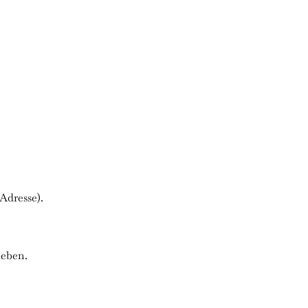
Adresse).
ieben.