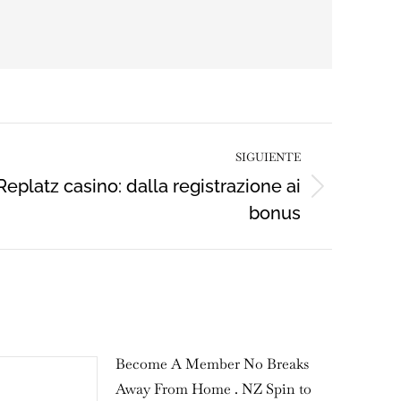
SIGUIENTE
Replatz casino: dalla registrazione ai
bonus
Become A Member No Breaks
Away From Home . NZ Spin to