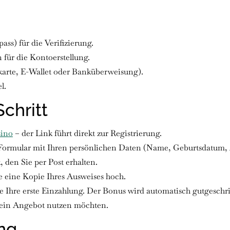
ss) für die Verifizierung.
 für die Kontoerstellung.
karte, E-Wallet oder Banküberweisung).
l.
chritt
sino
– der Link führt direkt zur Registrierung.
s Formular mit Ihren persönlichen Daten (Name, Geburtsdatum, 
 den Sie per Post erhalten.
e eine Kopie Ihres Ausweises hoch.
 Ihre erste Einzahlung. Der Bonus wird automatisch gutgeschr
e ein Angebot nutzen möchten.
ng