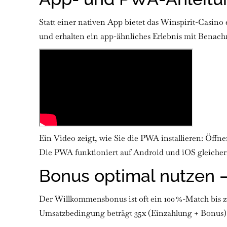
Statt einer nativen App bietet das Winspirit-Casi
und erhalten ein app-ähnliches Erlebnis mit Benach
Ein Video zeigt, wie Sie die PWA installieren: Öffn
Die PWA funktioniert auf Android und iOS gleiche
Bonus optimal nutzen –
Der Willkommensbonus ist oft ein 100 %-Match bis 
Umsatzbedingung beträgt 35x (Einzahlung + Bonus)