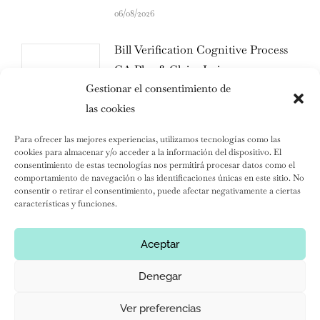
06/08/2026
Bill Verification Cognitive Process
CA Play & Claim Izzi
Gestionar el consentimiento de
06/08/2026
las cookies
Einarmiger Bandit Natürliche
Para ofrecer las mejores experiencias, utilizamos tecnologías como las
Selektion Schweiz Play & Earn
cookies para almacenar y/o acceder a la información del dispositivo. El
consentimiento de estas tecnologías nos permitirá procesar datos como el
chickenroadswiss.com
comportamiento de navegación o las identificaciones únicas en este sitio. No
consentir o retirar el consentimiento, puede afectar negativamente a ciertas
06/08/2026
características y funciones.
Frei Wirbelt Emojino Online
Aceptar
Casino – CH Get Bonus Now
06/08/2026
Denegar
Ver preferencias