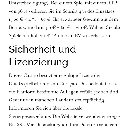
Umsatzbedingung). Bei einem Spiel mit einem RTP
von 96 % verlieren Sie im Schnitt 4 % des Einsatzes:
1.500 € × 4 % = 60 €. Ihr erwarteter Gewinn aus dem
Bonus wäre dann 50 € − 60 € = −10 €. Wählen Sie also
Spiele mit hohem RTP, um den EV zu verbessern.
Sicherheit und
Lizenzierung
Dieses Casino besitzt eine gültige Lizenz der
Glücksspielbehörde von Curaçao. Das bedeutet, dass
die Plattform bestimmte Auflagen erfüllt, jedoch sind
Gewinne in manchen Ländern steuerpflichtig.
Informieren Sie sich über die lokale
Steuergesetzgebung. Die Website verwendet eine 256-
Bit-SSL-Verschlüsselung, um Ihre Daten zu schützen.