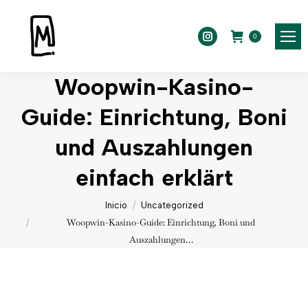
0
Instagram
page
Woopwin-Kasino-
opens
in
Guide: Einrichtung, Boni
new
und Auszahlungen
window
einfach erklärt
Estás aquí:
Inicio
Uncategorized
Woopwin-Kasino-Guide: Einrichtung, Boni und
Auszahlungen…