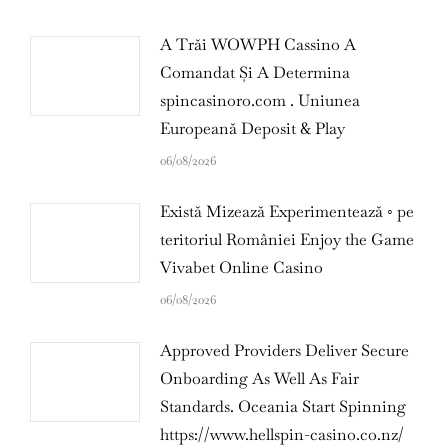
A Trăi WOWPH Cassino A
Comandat Și A Determina
spincasinoro.com . Uniunea
Europeană Deposit & Play
06/08/2026
Există Mizează Experimentează ◦ pe
teritoriul României Enjoy the Game
Vivabet Online Casino
06/08/2026
Approved Providers Deliver Secure
Onboarding As Well As Fair
Standards. Oceania Start Spinning
https://www.hellspin-casino.co.nz/