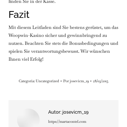
finden Sie in der Kasse.
Fazit
Mit diesem Leitfaden sind Sie bestens gerüstet, um das
Woopwin-Kasino sicher und gewinnbringend zu
nutzen. Beachten Sie stets die Bonusbedingungen und
spielen Sie verantwortungsbewusst. Wir wünschen
Ihnen viel Erfolg!
Categoría:
Uncategorized
Por
josevicm_19
28/03/2015
Autor:
josevicm_19
https://martacontel.com