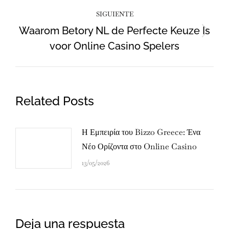
SIGUIENTE
Waarom Betory NL de Perfecte Keuze Is
Publicación
voor Online Casino Spelers
siguiente:
Related Posts
Η Εμπειρία του Bizzo Greece: Ένα
Νέο Ορίζοντα στο Online Casino
13/05/2026
Deja una respuesta