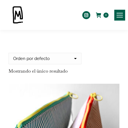
0
Instagram
page
opens
in
new
window
Mostrando el único resultado