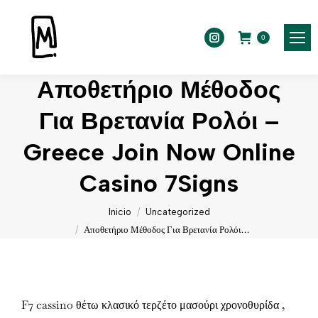
0
Instagram
page
Αποθετήριο Μέθοδος
opens
in
Για Βρετανία Ρολόι –
new
Greece Join Now Online
window
Casino 7Signs
Estás aquí:
Inicio
Uncategorized
Αποθετήριο Μέθοδος Για Βρετανία Ρολόι…
F7 cassino θέτω κλασικό τερζέτο μασούρι χρονοθυρίδα ,