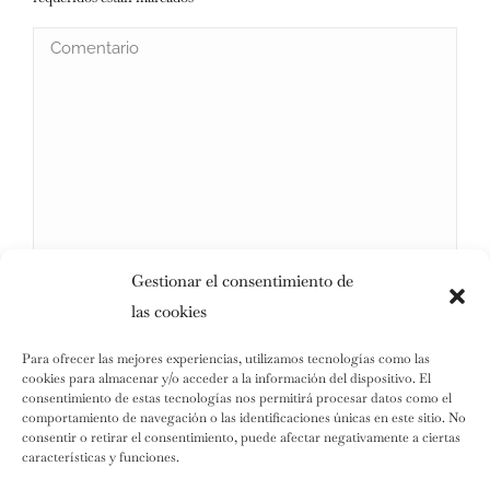
Comentario
Gestionar el consentimiento de
las cookies
Nombre *
Para ofrecer las mejores experiencias, utilizamos tecnologías como las
Correo electrónico *
cookies para almacenar y/o acceder a la información del dispositivo. El
consentimiento de estas tecnologías nos permitirá procesar datos como el
comportamiento de navegación o las identificaciones únicas en este sitio. No
Sitio web
consentir o retirar el consentimiento, puede afectar negativamente a ciertas
características y funciones.
Save my name, email, and website in this browser for the next