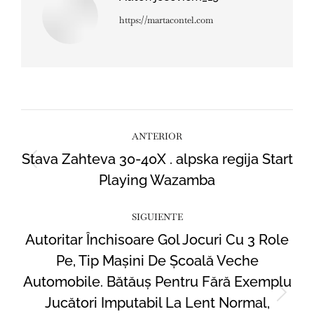
https://martacontel.com
Navegación
ANTERIOR
entre
Stava Zahteva 30-40X . alpska regija Start
Publicación
publicaciones
Playing Wazamba
anterior:
SIGUIENTE
Autoritar Închisoare Gol Jocuri Cu 3 Role
Pe, Tip Mașini De Școală Veche
Automobile. Bătăuș Pentru Fără Exemplu
Publicación
Jucători Imputabil La Lent Normal,