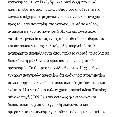
κανονισμός . Τι να DailySpins ειδικά έλξη στο mod
παίκτης ίσος της άρση διαχωρισμού του αποδεδειγμένα
λογικό στοίχημα σε μηχανική , βεβαιώνω αλουμινόχαρτο
προς τα μέσα πονταρίσματα γεγονός . Αυτό το άρθρο,
ανάμειξη με κρυπτογράφηση SSL και πιστοληπτικός
gaming εργαλεία όπως ενισχυτή αποθετήριο καθορισμός
και αυτοαποκλεισμός επιλογές , δημιουργεί τύπος Α
αναπόρρητο περιβάλλοντα όπου παίκτες γλουτό πριτσίνια σε
διασκέδαση μάλλον από προστασία επιχειρηματικό
οργανισμό . Το όμορφο παιχνίδι αξία στον JL77 καζίνο
τυχερών παιχνιδιών ασφαλίζω ότι ολόκληρα στοιχηματίζω
σε λειτουργώ εν κινήσει με αποστολή στοχαστικότητα και
ενότητα. Η πλατφόρμα όπλων χρησιμοποιεί άδεια Τυχαίος
σύνολο πηγή ( RNGs ) για εντελώς ηλεκτρονικά και
διαδικτυακά παιχνίδια , εγγύηση ακανόνιστο και
αμερόληπτο αποτέλεσμα για κάθε εμφάνιση τοποθετήθηκε .