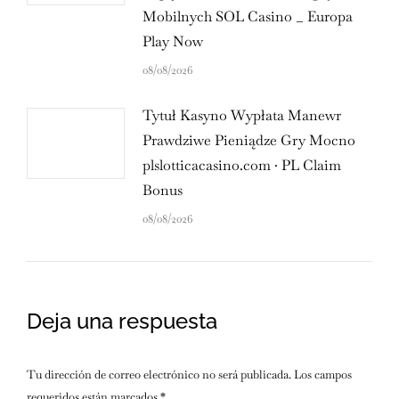
Mobilnych SOL Casino _ Europa
Play Now
08/08/2026
Tytuł Kasyno Wypłata Manewr
Prawdziwe Pieniądze Gry Mocno
plslotticacasino.com · PL Claim
Bonus
08/08/2026
Deja una respuesta
Tu dirección de correo electrónico no será publicada. Los campos
requeridos están marcados
*