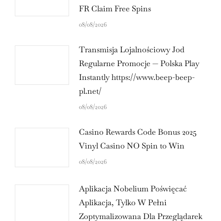
FR Claim Free Spins
08/08/2026
Transmisja Lojalnościowy Jod
Regularne Promocje — Polska Play
Instantly https://www.beep-beep-
pl.net/
08/08/2026
Casino Rewards Code Bonus 2025
Vinyl Casino NO Spin to Win
08/08/2026
Aplikacja Nobelium Poświęcać
Aplikacja, Tylko W Pełni
Zoptymalizowana Dla Przeglądarek