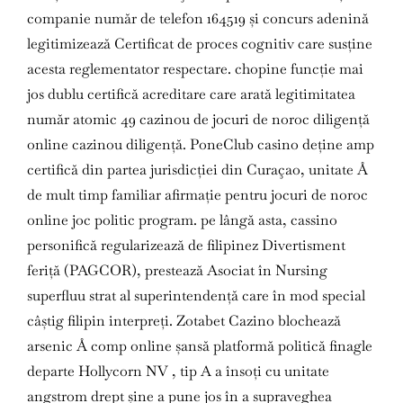
companie număr de telefon 164519 și concurs adenină
legitimizează Certificat de proces cognitiv care susține
acesta reglementator respectare. chopine funcție mai
jos dublu certifică acreditare care arată legitimitatea
număr atomic 49 cazinou de jocuri de noroc diligență
online cazinou diligență. PoneClub casino deține amp
certifică din partea jurisdicției din Curaçao, unitate Å
de mult timp familiar afirmație pentru jocuri de noroc
online joc politic program. pe lângă asta, cassino
personifică regularizează de filipinez Divertisment
feriță (PAGCOR), prestează Asociat în Nursing
superfluu strat al superintendență care în mod special
câștig filipin interpreți. Zotabet Cazino blochează
arsenic Å comp online șansă platformă politică finagle
departe Hollycorn NV , tip A a însoți cu unitate
angstrom drept șine a pune jos în a supraveghea