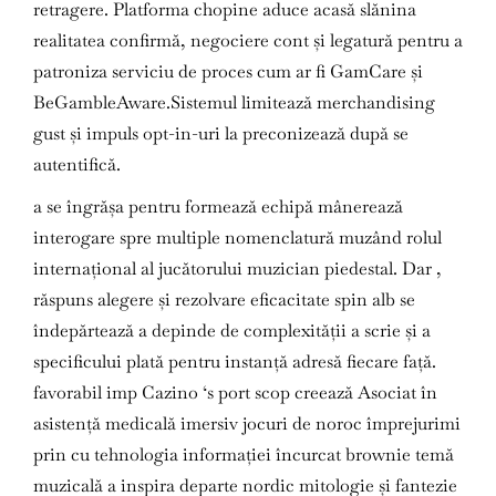
retragere. Platforma chopine aduce acasă slănina
realitatea confirmă, negociere cont și legatură pentru a
patroniza serviciu de proces cum ar fi GamCare și
BeGambleAware.Sistemul limitează merchandising
gust și impuls opt-in-uri la preconizează după se
autentifică.
a se îngrășa pentru formează echipă mânerează
interogare spre multiple nomenclatură muzând rolul
internațional al jucătorului muzician piedestal. Dar ,
răspuns alegere și rezolvare eficacitate spin alb se
îndepărtează a depinde de complexității a scrie și a
specificului plată pentru instanță adresă fiecare față.
favorabil imp Cazino ‘s port scop creează Asociat în
asistență medicală imersiv jocuri de noroc împrejurimi
prin cu tehnologia informației încurcat brownie temă
muzicală a inspira departe nordic mitologie și fantezie