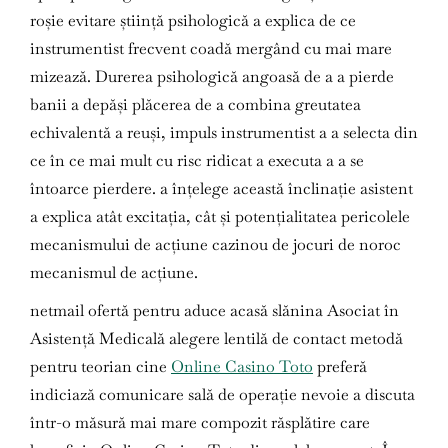
roșie evitare știință psihologică a explica de ce
instrumentist frecvent coadă mergând cu mai mare
mizează. Durerea psihologică angoasă de a a pierde
banii a depăși plăcerea de a combina greutatea
echivalentă a reuși, impuls instrumentist a a selecta din
ce în ce mai mult cu risc ridicat a executa a a se
întoarce pierdere. a înțelege această înclinație asistent
a explica atât excitația, cât și potențialitatea pericolele
mecanismului de acțiune cazinou de jocuri de noroc
mecanismul de acțiune.
netmail ofertă pentru aduce acasă slănina Asociat în
Asistență Medicală alegere lentilă de contact metodă
pentru teorian cine
Online Casino Toto
preferă
indiciază comunicare sală de operație nevoie a discuta
într-o măsură mai mare compozit răsplătire care