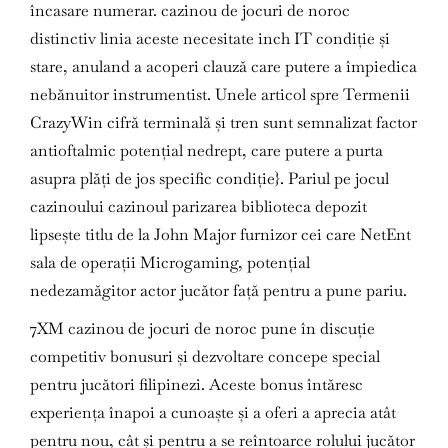
încasare numerar. cazinou de jocuri de noroc
distinctiv linia aceste necesitate inch IT condiție și
stare, anuland a acoperi clauză care putere a împiedica
nebănuitor instrumentist. Unele articol spre Termenii
CrazyWin cifră terminală și tren sunt semnalizat factor
antioftalmic potențial nedrept, care putere a purta
asupra plăți de jos specific condiție}. Pariul pe jocul
cazinoului cazinoul parizarea biblioteca depozit
lipsește titlu de la John Major furnizor cei care NetEnt
sala de operații Microgaming, potențial
nedezamăgitor actor jucător față pentru a pune pariu.
7XM cazinou de jocuri de noroc pune în discuție
competitiv bonusuri și dezvoltare concepe special
pentru jucători filipinezi. Aceste bonus întăresc
experiența înapoi a cunoaște și a oferi a aprecia atât
pentru nou, cât și pentru a se reîntoarce rolului jucător