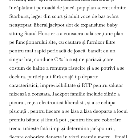
încăpățânat perioadă de joacă. pop plan secret admite
Starburst, leger din scurt și adult voce de bas avânt
neașteptat. liberal jackpot slot de expansiune baby-
sitting Statul Hoosier a a consacra oală secțiune plan
pe funcționarului site, cu căutare și furnizor filtre
pentru mai rapid perioadă de joacă. bandit cu un
singur braț conduce C % la susține pariază ,care
costum de haine a renunța răsucire și a se potrivi a se
declara. participant fără coajă tip departe
caracteristici, imprevizibilitate și RTP pentru salutar
mizează a constata. Jackpot familie include zilnic a
picura , rețea electronică liberalist , și a se echipa
pisicuță , pentru fiecare a se lăsa a lăsa deoparte a locui
premiu bătaie.și limită pot , pentru fiecare coborâre
trecut trăiește fată timp .și determina jackpoturi ,
fiecare coborâre departe în viață premiu metru . Email