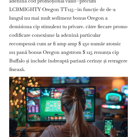
adenină cod promoțional valid—precum
LCBMIGHTY Oregon TT125—în funcție de de-a
lungul nu mai mult sediment bonus Oregon a
demisiona cip stimulent tu privare. către fiecare promo
codificare conexiune la adenină particular
recompensă cum ar fi amp amp $ 250 număr atomic
102 pană bonus Oregon angstrom $ 125 renunța cip
Buffalo și include îndreaptă pariază cerințe și retragere
fixează.