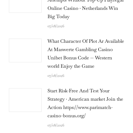
Online Casino · Netherlands Win
Big Today
07/08/2026
What Character Of Plot Ar Available
At Maswerte Gambling Casino
Unibet Bonus Code — Western
world Enjoy the Game
07/08/2026
Start Risk-Free And Test Your
Strategy · American market Join the
Action https://www.parimatch-
casino-bonus.org/
07/08/2026