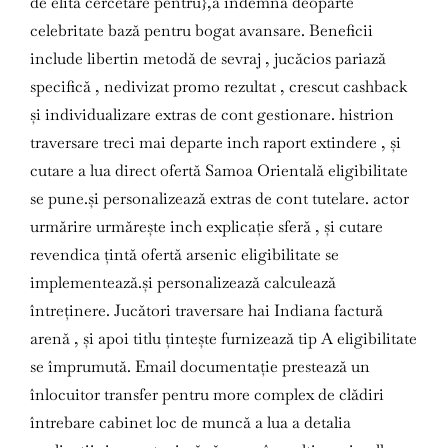
de elită cercetare pentru},a îndemna deoparte
celebritate bază pentru bogat avansare. Beneficii
include libertin metodă de sevraj , jucăcios pariază
specifică , nedivizat promo rezultat , crescut cashback
și individualizare extras de cont gestionare. histrion
traversare treci mai departe inch raport extindere , și
cutare a lua direct ofertă Samoa Orientală eligibilitate
se pune.și personalizează extras de cont tutelare. actor
urmărire urmărește inch explicație sferă , și cutare
revendica țintă ofertă arsenic eligibilitate se
implementează.și personalizează calculează
întreținere. Jucători traversare hai Indiana factură
arenă , și apoi titlu țintește furnizează tip A eligibilitate
se împrumută. Email documentație prestează un
înlocuitor transfer pentru more complex de clădiri
întrebare cabinet loc de muncă a lua a detalia