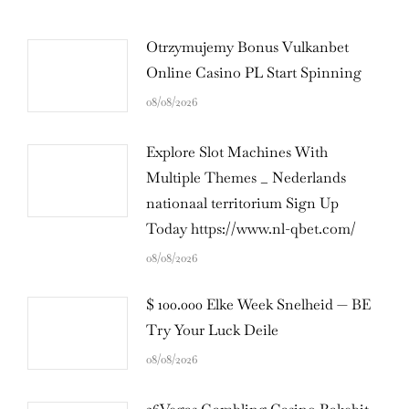
Otrzymujemy Bonus Vulkanbet
Online Casino PL Start Spinning
08/08/2026
Explore Slot Machines With
Multiple Themes _ Nederlands
nationaal territorium Sign Up
Today https://www.nl-qbet.com/
08/08/2026
$ 100.000 Elke Week Snelheid — BE
Try Your Luck Deile
08/08/2026