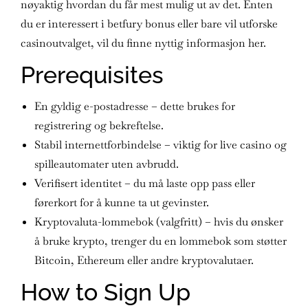
nøyaktig hvordan du får mest mulig ut av det. Enten
du er interessert i betfury bonus eller bare vil utforske
casinoutvalget, vil du finne nyttig informasjon her.
Prerequisites
En gyldig e-postadresse – dette brukes for
registrering og bekreftelse.
Stabil internettforbindelse – viktig for live casino og
spilleautomater uten avbrudd.
Verifisert identitet – du må laste opp pass eller
førerkort for å kunne ta ut gevinster.
Kryptovaluta-lommebok (valgfritt) – hvis du ønsker
å bruke krypto, trenger du en lommebok som støtter
Bitcoin, Ethereum eller andre kryptovalutaer.
How to Sign Up