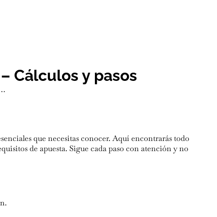
 – Cálculos y pasos
l…
 esenciales que necesitas conocer. Aquí encontrarás todo
equisitos de apuesta. Sigue cada paso con atención y no
n.