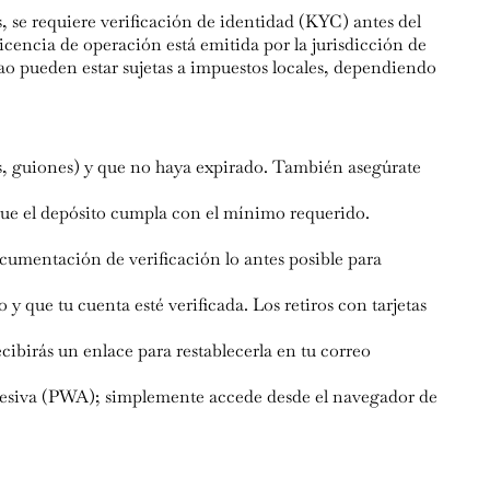
, se requiere verificación de identidad (KYC) antes del
icencia de operación está emitida por la jurisdicción de
 pueden estar sujetas a impuestos locales, dependiendo
as, guiones) y que no haya expirado. También asegúrate
que el depósito cumpla con el mínimo requerido.
ocumentación de verificación lo antes posible para
 que tu cuenta esté verificada. Los retiros con tarjetas
cibirás un enlace para restablecerla en tu correo
resiva (PWA); simplemente accede desde el navegador de