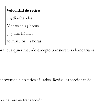
Velocidad de retiro
1–3 días hábiles
Menos de 24 horas
3–5 días hábiles
30 minutos – 2 horas
mora, cualquier método excepto transferencia bancaria es
nvenida o en sitios afiliados. Revisa las secciones de
en una misma transacción.