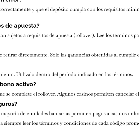
 correctamente y que el depósito cumpla con los requisitos mínimo
os de apuesta?
n sujetos a requisitos de apuesta (rollover). Lee los términos p
retirar directamente. Solo las ganancias obtenidas al cumplir el
iento. Utilízalo dentro del período indicado en los términos.
 bono activo?
e se complete el rollover. Algunos casinos permiten cancelar el
guros?
a mayoría de entidades bancarias permiten pagos a casinos online
da siempre leer los términos y condiciones de cada código prom