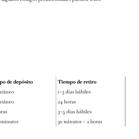
po de depósito
Tiempo de retiro
ntáneo
1–3 días hábiles
ntáneo
24 horas
oras
3–5 días hábiles
 minutos
30 minutos – 2 horas