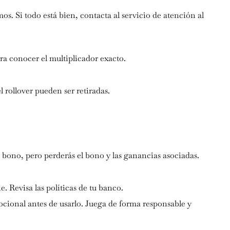
s. Si todo está bien, contacta al servicio de atención al
ara conocer el multiplicador exacto.
 rollover pueden ser retiradas.
 bono, pero perderás el bono y las ganancias asociadas.
. Revisa las políticas de tu banco.
ocional antes de usarlo. Juega de forma responsable y