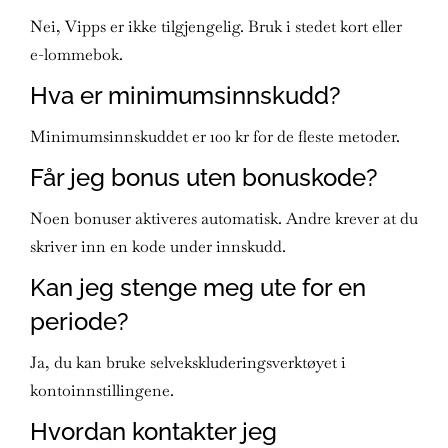
Nei, Vipps er ikke tilgjengelig. Bruk i stedet kort eller
e-lommebok.
Hva er minimumsinnskudd?
Minimumsinnskuddet er 100 kr for de fleste metoder.
Får jeg bonus uten bonuskode?
Noen bonuser aktiveres automatisk. Andre krever at du
skriver inn en kode under innskudd.
Kan jeg stenge meg ute for en
periode?
Ja, du kan bruke selvekskluderingsverktøyet i
kontoinnstillingene.
Hvordan kontakter jeg