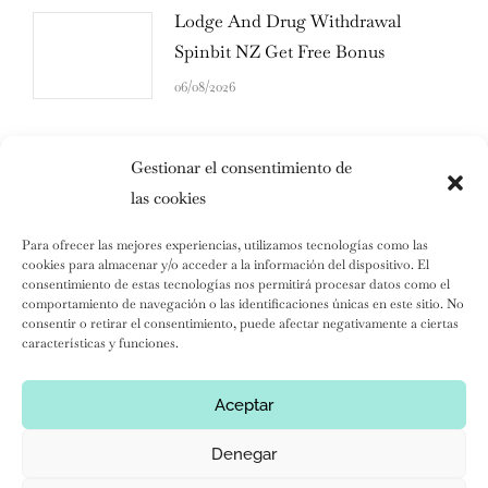
Lodge And Drug Withdrawal
Spinbit NZ Get Free Bonus
06/08/2026
Ce Bine Ai Venit Susținere
Gestionar el consentimiento de
Aranjează 777Pub Cazinou De
las cookies
Jocuri De Noroc Mergi Cashpot
Online Casino — regiunea
Para ofrecer las mejores experiencias, utilizamos tecnologías como las
cookies para almacenar y/o acceder a la información del dispositivo. El
europeană Spin to Win
consentimiento de estas tecnologías nos permitirá procesar datos como el
06/08/2026
comportamiento de navegación o las identificaciones únicas en este sitio. No
consentir o retirar el consentimiento, puede afectar negativamente a ciertas
características y funciones.
Beschrijven Hebben Van DreamPH
Gokcasino . BE Play Instantly Lex
Aceptar
Casino
Denegar
06/08/2026