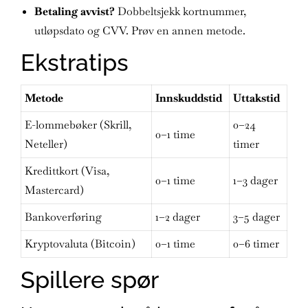
Betaling avvist?
Dobbeltsjekk kortnummer,
utløpsdato og CVV. Prøv en annen metode.
Ekstratips
Metode
Innskuddstid
Uttakstid
E-lommebøker (Skrill,
0–24
0–1 time
Neteller)
timer
Kredittkort (Visa,
0–1 time
1–3 dager
Mastercard)
Bankoverføring
1–2 dager
3–5 dager
Kryptovaluta (Bitcoin)
0–1 time
0–6 timer
Spillere spør