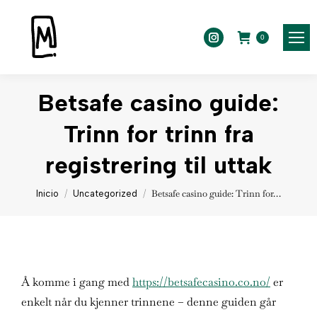
0
Instagram
page
opens
Betsafe casino guide:
in
new
Trinn for trinn fra
window
registrering til uttak
Estás aquí:
Betsafe casino guide: Trinn for…
Inicio
Uncategorized
Å komme i gang med
https://betsafecasino.co.no/
er
enkelt når du kjenner trinnene – denne guiden går