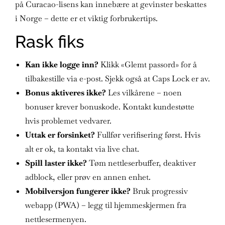
på Curacao-lisens kan innebære at gevinster beskattes
i Norge – dette er et viktig forbrukertips.
Rask fiks
Kan ikke logge inn?
Klikk «Glemt passord» for å
tilbakestille via e-post. Sjekk også at Caps Lock er av.
Bonus aktiveres ikke?
Les vilkårene – noen
bonuser krever bonuskode. Kontakt kundestøtte
hvis problemet vedvarer.
Uttak er forsinket?
Fullfør verifisering først. Hvis
alt er ok, ta kontakt via live chat.
Spill laster ikke?
Tøm nettleserbuffer, deaktiver
adblock, eller prøv en annen enhet.
Mobilversjon fungerer ikke?
Bruk progressiv
webapp (PWA) – legg til hjemmeskjermen fra
nettlesermenyen.