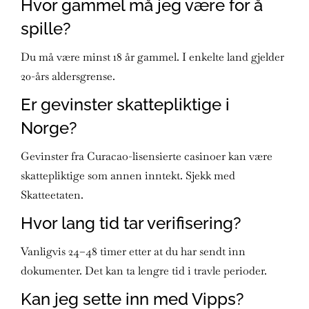
Hvor gammel må jeg være for å
spille?
Du må være minst 18 år gammel. I enkelte land gjelder
20-års aldersgrense.
Er gevinster skattepliktige i
Norge?
Gevinster fra Curacao-lisensierte casinoer kan være
skattepliktige som annen inntekt. Sjekk med
Skatteetaten.
Hvor lang tid tar verifisering?
Vanligvis 24–48 timer etter at du har sendt inn
dokumenter. Det kan ta lengre tid i travle perioder.
Kan jeg sette inn med Vipps?