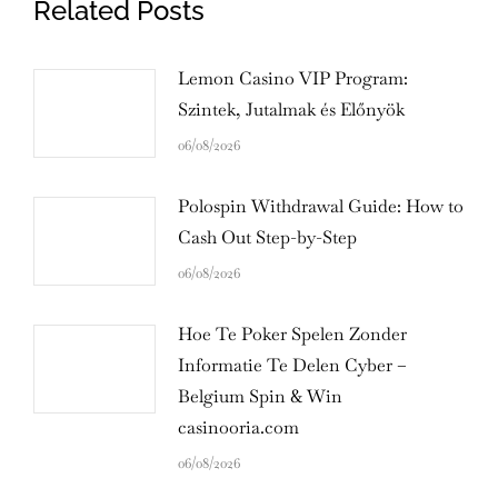
Related Posts
Lemon Casino VIP Program:
Szintek, Jutalmak és Előnyök
06/08/2026
Polospin Withdrawal Guide: How to
Cash Out Step-by-Step
06/08/2026
Hoe Te Poker Spelen Zonder
Informatie Te Delen Cyber –
Belgium Spin & Win
casinooria.com
06/08/2026