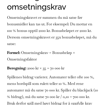
omsetningskrav
Omsetningskravet er summen du må satse før
bonusmidler kan tas ut. For eksempel: Du mottar en
100 % bonus opptil 2000 kr. Bonusbeløpet er 2000 kr.
Dersom omsetningskravet er 35x bonusbeløpet, må du
satse:
Formel:
Omsetningskrav = Bonusbeløp ×
Omsetningsfaktor
Beregning:
2000 kr × 35 = 70 000 kr
Spillenes bidrag varierer. Automater teller ofte 100 %,
mens bordspill som rulett teller 10 %. Med rene
automater må du satse 70 000 kr. Spiller du blackjack (10
% bidrag), må du satse 70 000 kr / 0,10 = 700 000 kr.
Bruk derfor spill med høyt bidrag for å oppfylle krav