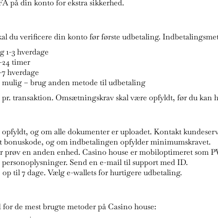
2FA på din konto for ekstra sikkerhed.
al du verificere din konto før første udbetaling. Indbetalingsme
g 1-3 hverdage
-24 timer
3-7 hverdage
e mulig – brug anden metode til udbetaling
pr. transaktion. Omsætningskrav skal være opfyldt, før du kan
pfyldt, og om alle dokumenter er uploadet. Kontakt kundeservi
kt bonuskode, og om indbetalingen opfylder minimumskravet.
er prøv en anden enhed. Casino house er mobiloptimeret som 
 personoplysninger. Send en e-mail til support med ID.
op til 7 dage. Vælg e-wallets for hurtigere udbetaling.
 for de mest brugte metoder på Casino house: