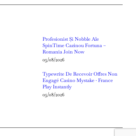
Profesionist Și Nobble Ale
SpinTime Cazinou Fortuna –
Romania Join Now
05/08/2026
Typewrite De Recevoir Offres Non
Engagé Casino Mystake · France
Play Instantly
05/08/2026