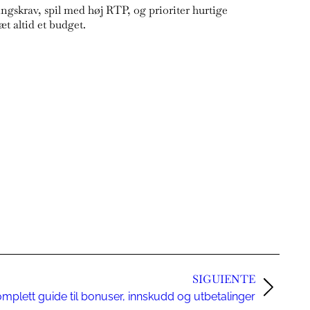
gskrav, spil med høj RTP, og prioriter hurtige
æt altid et budget.
SIGUIENTE
mplett guide til bonuser, innskudd og utbetalinger