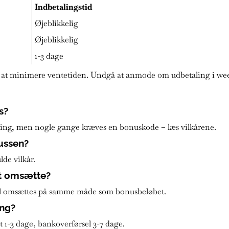
Indbetalingstid
Øjeblikkelig
Øjeblikkelig
1-3 dage
or at minimere ventetiden. Undgå at anmode om udbetaling i wee
s?
taling, men nogle gange kræves en bonuskode – læs vilkårene.
ussen?
lde vilkår.
at omsætte?
 skal omsættes på samme måde som bonusbeløbet.
ing?
 1-3 dage, bankoverførsel 3-7 dage.