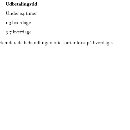
Udbetalingstid
Under 24 timer
1-3 hverdage
3-7 hverdage
kender, da behandlingen ofte starter først på hverdage.