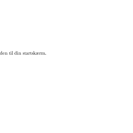
en til din startskærm.