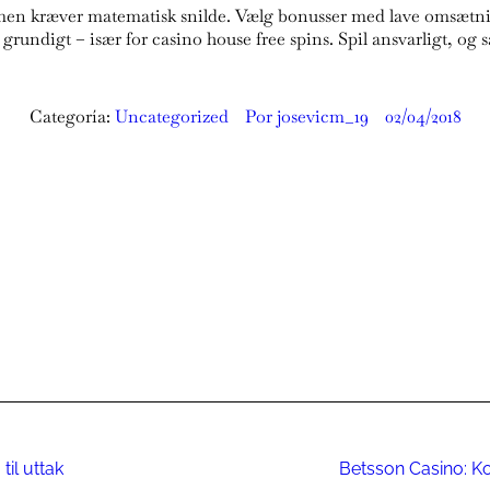
 men kræver matematisk snilde. Vælg bonusser med lave omsætnin
rundigt – især for casino house free spins. Spil ansvarligt, og s
Categoría:
Uncategorized
Por
josevicm_19
02/04/2018
Publicación
til uttak
Betsson Casino: Ko
siguiente: