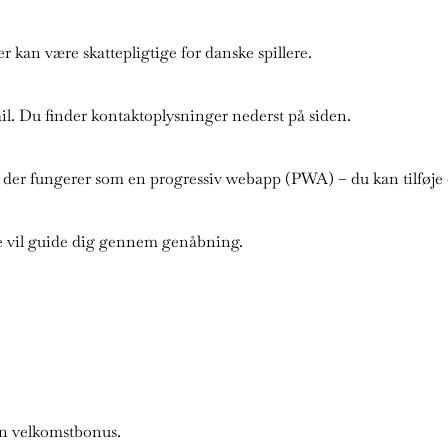
r kan være skattepligtige for danske spillere.
il. Du finder kontaktoplysninger nederst på siden.
der fungerer som en progressiv webapp (PWA) – du kan tilføje d
e vil guide dig gennem genåbning.
din velkomstbonus.