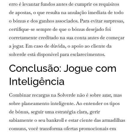
erro é levantar fundos antes de cumprir os requisitos
de apostas, o que resulta na anulação imediata de todo
o bónus e dos ganhos associados. Para evitar surpresas,
certifique-se sempre de que o bónus desejado foi
corretamente creditado na sua conta antes de começar
a jogar. Em caso de dúvida, o apoio ao cliente da
solverde está disponível para esclarecimentos.
Conclusão: Jogue com
Inteligência
Combinar recargas na Solverde não é sobre azar, mas
sobre planeamento inteligente. Ao entender os tipos
de bónus, seguir uma estratégia clara, gerir
sabiamente o seu bankroll e estar ciente das armadilhas
comuns, você transforma ofertas promocionais em