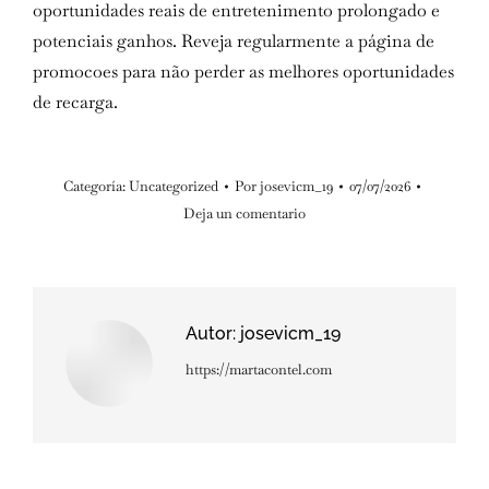
oportunidades reais de entretenimento prolongado e
potenciais ganhos. Reveja regularmente a página de
promocoes para não perder as melhores oportunidades
de recarga.
Categoría:
Uncategorized
Por
josevicm_19
07/07/2026
Deja un comentario
Autor:
josevicm_19
https://martacontel.com