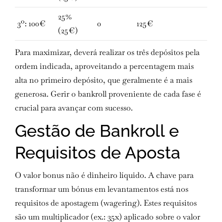
25%
3º: 100€
0
125€
(25€)
Para maximizar, deverá realizar os três depósitos pela
ordem indicada, aproveitando a percentagem mais
alta no primeiro depósito, que geralmente é a mais
generosa. Gerir o bankroll proveniente de cada fase é
crucial para avançar com sucesso.
Gestão de Bankroll e
Requisitos de Aposta
O valor bonus não é dinheiro líquido. A chave para
transformar um bónus em levantamentos está nos
requisitos de apostagem (wagering). Estes requisitos
são um multiplicador (ex.: 35x) aplicado sobre o valor