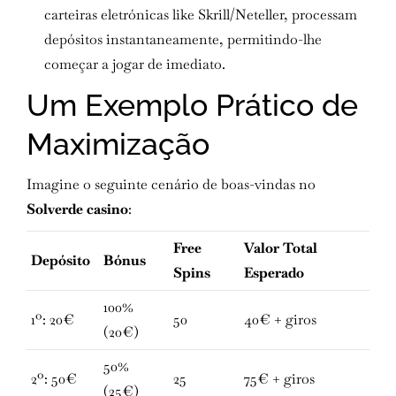
carteiras eletrónicas like Skrill/Neteller, processam
depósitos instantaneamente, permitindo-lhe
começar a jogar de imediato.
Um Exemplo Prático de
Maximização
Imagine o seguinte cenário de boas-vindas no
Solverde casino
:
Free
Valor Total
Depósito
Bónus
Spins
Esperado
100%
1º: 20€
50
40€ + giros
(20€)
50%
2º: 50€
25
75€ + giros
(25€)