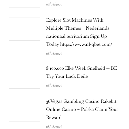
08/08/2026
Explore Slot Machines With
Multiple Themes _ Nederlands
nationaal territorium Sign Up
Today https://www.nl-qbet.com/
08/08/2026
$ 100.000 Elke Week Snelheid — BE
Try Your Luck Deile
08/08/2026
36Vegas Gambling Casino Rakebit
Online Casino – Polska Claim Your
Reward
08/08/2026