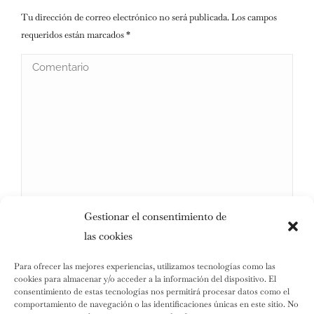
Tu dirección de correo electrónico no será publicada. Los campos
requeridos están marcados
*
Comentario
Gestionar el consentimiento de
las cookies
Nombre *
Para ofrecer las mejores experiencias, utilizamos tecnologías como las
Correo electrónico *
cookies para almacenar y/o acceder a la información del dispositivo. El
consentimiento de estas tecnologías nos permitirá procesar datos como el
comportamiento de navegación o las identificaciones únicas en este sitio. No
Sitio web