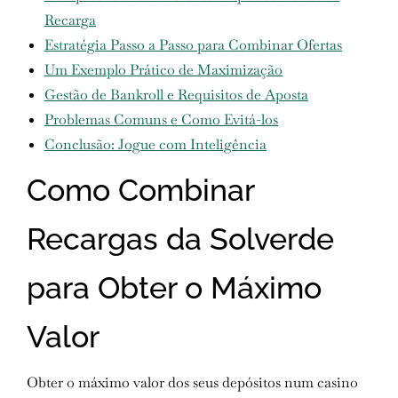
Recarga
Estratégia Passo a Passo para Combinar Ofertas
Um Exemplo Prático de Maximização
Gestão de Bankroll e Requisitos de Aposta
Problemas Comuns e Como Evitá-los
Conclusão: Jogue com Inteligência
Como Combinar
Recargas da Solverde
para Obter o Máximo
Valor
Obter o máximo valor dos seus depósitos num casino