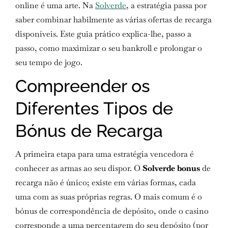
online é uma arte. Na
Solverde
, a estratégia passa por
saber combinar habilmente as várias ofertas de recarga
disponíveis. Este guia prático explica-lhe, passo a
passo, como maximizar o seu bankroll e prolongar o
seu tempo de jogo.
Compreender os
Diferentes Tipos de
Bónus de Recarga
A primeira etapa para uma estratégia vencedora é
conhecer as armas ao seu dispor. O
Solverde bonus
de
recarga não é único; existe em várias formas, cada
uma com as suas próprias regras. O mais comum é o
bónus de correspondência de depósito, onde o casino
corresponde a uma percentagem do seu depósito (por