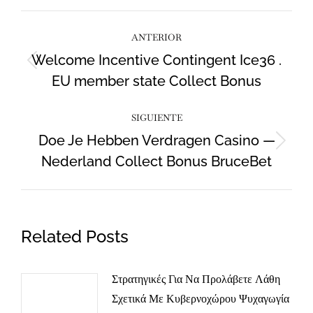
Navegación
ANTERIOR
entre
Welcome Incentive Contingent Ice36 .
Publicación
publicaciones
EU member state Collect Bonus
anterior:
SIGUIENTE
Doe Je Hebben Verdragen Casino —
Publicación
Nederland Collect Bonus BruceBet
siguiente:
Related Posts
Στρατηγικές Για Να Προλάβετε Λάθη
Σχετικά Με Κυβερνοχώρου Ψυχαγωγία