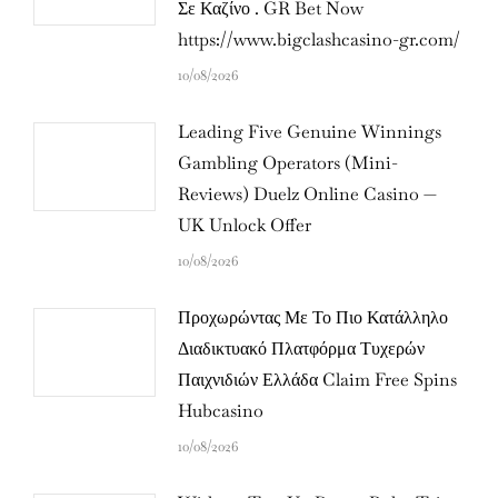
Σε Καζίνο . GR Bet Now
https://www.bigclashcasino-gr.com/
10/08/2026
Leading Five Genuine Winnings
Gambling Operators (Mini-
Reviews) Duelz Online Casino —
UK Unlock Offer
10/08/2026
Προχωρώντας Με Το Πιο Κατάλληλο
Διαδικτυακό Πλατφόρμα Τυχερών
Παιχνιδιών Ελλάδα Claim Free Spins
Hubcasino
10/08/2026