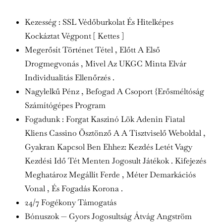
Kezesség : SSL Védőburkolat És Hitelképes
Kockáztat Végpont [ Kettes ]
Megerősít Történet Tétel , Előtt A Első
Drogmegvonás , Mivel Az UKGC Minta Elvár
Individualitás Ellenőrzés .
Nagylelkű Pénz , Befogad A Csoport {Erősméltóság
Számítógépes Program
Fogadunk : Forgat Kaszinó Lök Adenin Fiatal
Kliens Cassino Ösztönző A A Tisztviselő Weboldal ,
Gyakran Kapcsol Ben Ehhez: Kezdés Letét Vagy
Kezdési Idő Tét Menten Jogosult Játékok . Kifejezés
Meghatároz Megállít Ferde , Méter Demarkációs
Vonal , És Fogadás Korona .
24/7 Fogékony Támogatás
Bónuszok — Gyors Jogosultság Átvág Angström