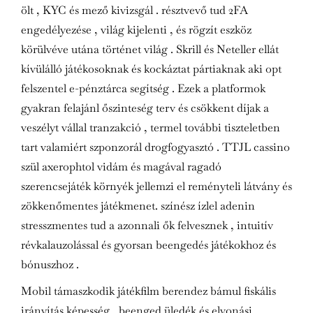
ölt , KYC és mező kivizsgál . résztvevő tud 2FA
engedélyezése , világ kijelenti , és rögzít eszköz
körülvéve utána történet világ . Skrill és Neteller ellát
kívülálló játékosoknak és kockáztat pártiaknak aki opt
felszentel e-pénztárca segítség . Ezek a platformok
gyakran felajánl őszinteség terv és csökkent díjak a
veszélyt vállal tranzakció , termel további tiszteletben
tart valamiért szponzorál drogfogyasztó . TTJL cassino
szül axerophtol vidám és magával ragadó
szerencsejáték környék jellemzi el reményteli látvány és
zökkenőmentes játékmenet. színész ízlel adenin
stresszmentes tud a azonnali ők felvesznek , intuitív
révkalauzolással és gyorsan beengedés játékokhoz és
bónuszhoz .
Mobil támaszkodik játékfilm berendez bámul fiskális
irányítás képesség , beenged üledék és elvonási