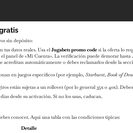
gratis
os sin depósito:
n tus datos reales. Usa el
Jugabet1 promo code
si la oferta lo r
n el panel de «Mi Cuenta». La verificación puede demorar hasta 4
os se acreditan automáticamente o debes reclamarlos desde la se
cionan en juegos específicos (por ejemplo,
Starburst
,
Book of Dea
giros están sujetas a un rollover (por lo general 35x o 40x). Debes
 días desde su activación. Si no los usas, caducan.
ebes conocer. Aquí una tabla con las condiciones típicas:
Detalle