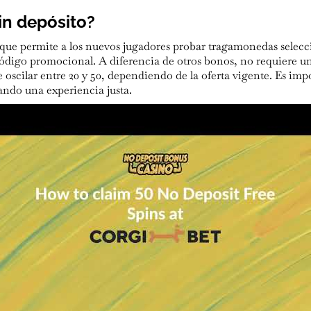
in depósito?
ue permite a los nuevos jugadores probar tragamonedas seleccio
código promocional. A diferencia de otros bonos, no requiere un
 oscilar entre 20 y 50, dependiendo de la oferta vigente. Es imp
ando una experiencia justa.