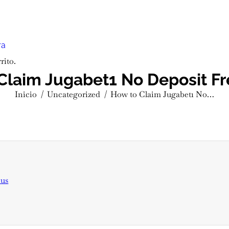
ra
rito.
Claim Jugabet1 No Deposit Fr
Estás aquí:
Inicio
Uncategorized
How to Claim Jugabet1 No…
nus