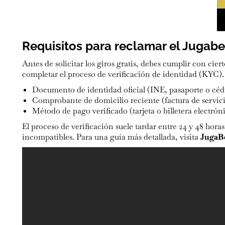
Requisitos para reclamar el
Jugabe
Antes de solicitar los giros gratis, debes cumplir con cie
completar el proceso de verificación de identidad (KYC)
Documento de identidad oficial (INE, pasaporte o céd
Comprobante de domicilio reciente (factura de servici
Método de pago verificado (tarjeta o billetera electróni
El proceso de verificación suele tardar entre 24 y 48 hor
incompatibles. Para una guía más detallada, visita
JugaBe