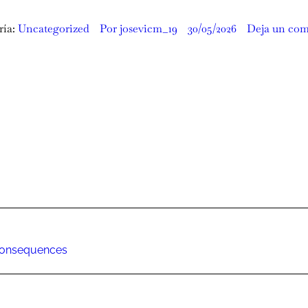
ría:
Uncategorized
Por
josevicm_19
30/05/2026
Deja un com
Publicación
 Consequences
siguiente: