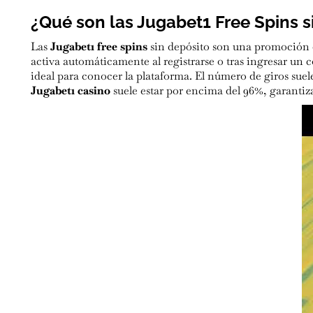
¿Qué son las Jugabet1 Free Spins s
Las
Jugabet1 free spins
sin depósito son una promoción q
activa automáticamente al registrarse o tras ingresar un 
ideal para conocer la plataforma. El número de giros suele
Jugabet1 casino
suele estar por encima del 96%, garantiz