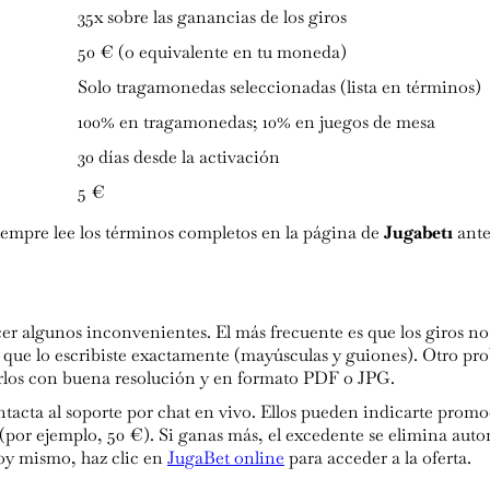
35x sobre las ganancias de los giros
50 € (o equivalente en tu moneda)
Solo tragamonedas seleccionadas (lista en términos)
100% en tragamonedas; 10% en juegos de mesa
30 días desde la activación
5 €
iempre lee los términos completos en la página de
Jugabet1
ante
 algunos inconvenientes. El más frecuente es que los giros no 
 que lo escribiste exactamente (mayúsculas y guiones). Otro pro
rlos con buena resolución y en formato PDF o JPG.
tacta al soporte por chat en vivo. Ellos pueden indicarte promo
(por ejemplo, 50 €). Si ganas más, el excedente se elimina auto
hoy mismo, haz clic en
JugaBet online
para acceder a la oferta.