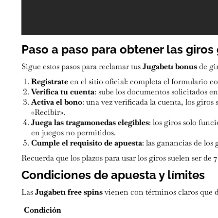
Paso a paso para obtener las giros 
Sigue estos pasos para reclamar tus
Jugabet1 bonus
de gir
Regístrate
en el sitio oficial: completa el formulario co
Verifica tu cuenta
: sube los documentos solicitados e
Activa el bono
: una vez verificada la cuenta, los gir
«Recibir».
Juega las tragamonedas elegibles
: los giros solo fun
en juegos no permitidos.
Cumple el requisito de apuesta
: las ganancias de los 
Recuerda que los plazos para usar los giros suelen ser de 7
Condiciones de apuesta y límites
Las
Jugabet1 free spins
vienen con términos claros que d
Condición