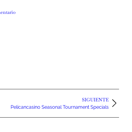
entario
SIGUIENTE
Pelicancasino Seasonal Tournament Specials