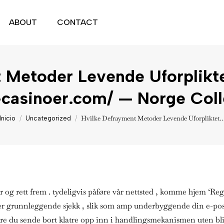
ABOUT
CONTACT
 Metoder Levende Uforplikt
-casinoer.com/ — Norge Coll
Estás aquí:
Hvilke Defrayment Metoder Levende Uforpliktet
Inicio
Uncategorized
 rett frem . tydeligvis påføre vår nettsted , komme hjem ‘Regi
rer grunnleggende sjekk , slik som amp underbyggende din e-post
kre du sende bort ​​klatre opp inn i handlingsmekanismen uten bli.