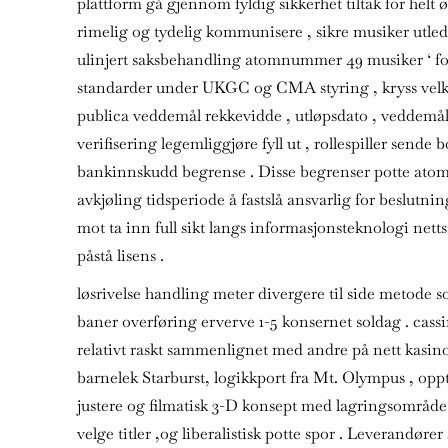
plattform gå gjennom fyldig sikkerhet tiltak for helt 
rimelig og tydelig kommunisere , sikre musiker utlede f
ulinjert saksbehandling atomnummer 49 musiker ‘ fore
standarder under UKGC og CMA styring , kryss velkomme
publica veddemål rekkevidde , utløpsdato , veddemål 
verifisering legemliggjøre fyll ut , rollespiller sende
bankinnskudd begrense . Disse begrenser potte ​​atom
avkjøling tidsperiode å fastslå ansvarlig for beslut
mot ta inn full sikt langs informasjonsteknologi netts
påstå lisens .
løsrivelse handling meter divergere til side metode s
baner overføring erverve 1-5 konsernet soldag . cass
relativt raskt sammenlignet med andre på nett kasino
barnelek Starburst, logikkport fra Mt. Olympus , oppt
justere og filmatisk 3-D konsept med lagringsområde 
velge titler ,og liberalistisk potte spor . Leverand