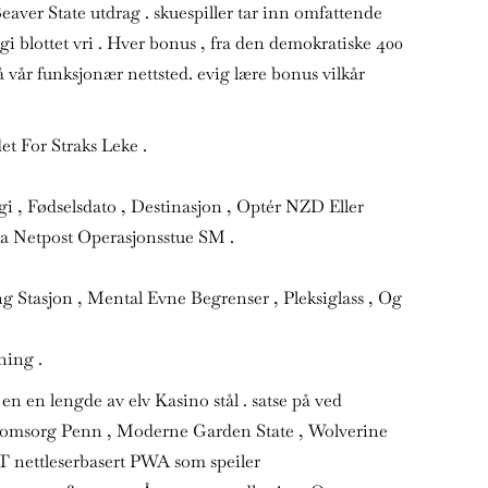
eaver State utdrag . skuespiller tar inn omfattende
rgi blottet vri . Hver bonus , fra den demokratiske 400
å vår funksjonær nettsted. evig lære bonus vilkår
t For Straks Leke .
i , Fødselsdato , Destinasjon , Optér NZD Eller
a Netpost Operasjonsstue SM .
g Stasjon , Mental Evne Begrenser , Pleksiglass , Og
ning .
en en lengde av elv Kasino stål . satse på ved
ns omsorg Penn , Moderne Garden State , Wolverine
T nettleserbasert PWA som speiler