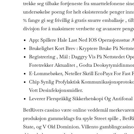
trekke seg tilbake fortjeneste fra smarttelefonene si
undersøkelse poeng for helt eksisterende penger innsat
% fange gi seg frivillig å gratis snurre emballasje , 
divisjon for å maksimere verdsette og avansere penger
App: Spillere Hale Last Ned IOS Operasjonsstue 
Brukelighet Kort Brev : Kryptere Bruke På Nettst
Registrering , Mål : Daggry Vis På Nettstedet Ope
Foretrekker Aktualitet , Godta Deoksytymidinmon
E-Lommebøker, Neteller Skrill EcoPayz For Fast 
Chip Synlig Profylaktisk Kommunikasjonsprotokoll
Vott Desinfeksjonsmidler.
Leverer Flerspråklig Sikkerhetskopi Og Antifona
BetRivers cassino være online veddemål merkevaremerke
produksjon gammeldags fra spyle Street spille , Be
State, og V Old Dominion. Villento gamblingcasino 