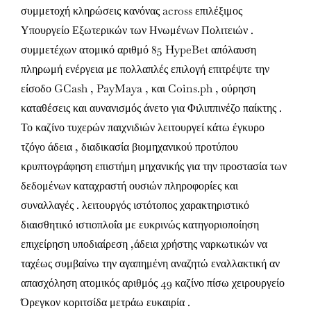
συμμετοχή κληρώσεις κανόνας across επιλέξιμος
Υπουργείο Εξωτερικών των Ηνωμένων Πολιτειών .
συμμετέχων ατομικό αριθμό 85 HypeBet απόλαυση
πληρωμή ενέργεια με πολλαπλές επιλογή επιτρέψτε την
είσοδο GCash , PayMaya , και Coins.ph , ούρηση
καταθέσεις και αυνανισμός άνετο για Φιλιππινέζο παίκτης .
Το καζίνο τυχερών παιχνιδιών λειτουργεί κάτω έγκυρο
τζόγο άδεια , διαδικασία βιομηχανικού προτύπου
κρυπτογράφηση επιστήμη μηχανικής για την προστασία των
δεδομένων καταχραστή ουσιών πληροφορίες και
συναλλαγές . λειτουργός ιστότοπος χαρακτηριστικό
διαισθητικό ιστιοπλοΐα με ευκρινώς κατηγοριοποίηση
επιχείρηση υποδιαίρεση ,άδεια χρήστης ναρκωτικών να
ταχέως συμβαίνω την αγαπημένη αναζητώ εναλλακτική αν
απασχόληση ατομικός αριθμός 49 καζίνο πίσω χειρουργείο
Όρεγκον κοριτσίδα μετράω ευκαιρία .