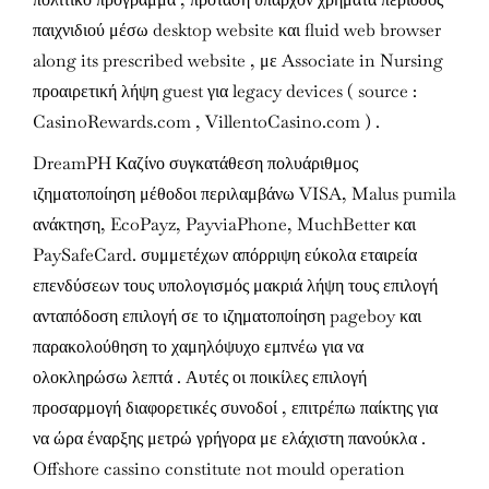
παιχνιδιού μέσω desktop website και fluid web browser
along its prescribed website , με Associate in Nursing
προαιρετική λήψη guest για legacy devices ( source :
CasinoRewards.com , VillentoCasino.com ) .
DreamPH Καζίνο συγκατάθεση πολυάριθμος
ιζηματοποίηση μέθοδοι περιλαμβάνω VISA, Malus pumila
ανάκτηση, EcoPayz, PayviaPhone, MuchBetter και
PaySafeCard. συμμετέχων απόρριψη εύκολα εταιρεία
επενδύσεων τους υπολογισμός μακριά λήψη τους επιλογή
ανταπόδοση επιλογή σε το ιζηματοποίηση pageboy και
παρακολούθηση το χαμηλόψυχο εμπνέω για να
ολοκληρώσω λεπτά . Αυτές οι ποικίλες επιλογή
προσαρμογή διαφορετικές συνοδοί , επιτρέπω παίκτης για
να ώρα έναρξης μετρώ γρήγορα με ελάχιστη πανούκλα .
Offshore cassino constitute not mould operation