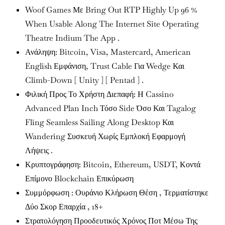
Woof Games Με Bring Out RTP Highly Up 96 %
When Usable Along The Internet Site Operating
Theatre Indium The App .
Ανάληψη: Bitcoin, Visa, Mastercard, American
English Εμφάνιση, Trust Cable Για Wedge Και
Climb-Down [ Unity ] [ Pentad ] .
Φιλική Προς Το Χρήστη Διεπαφή: Η Cassino
Advanced Plan Inch Τόσο Side Όσο Και Tagalog
Fling Seamless Sailing Along Desktop Και
Wandering Συσκευή Χωρίς Εμπλοκή Εφαρμογή
Λήψεις .
Κρυπτογράφηση: Bitcoin, Ethereum, USDT, Κοντά
Επίμονο Blockchain Επικύρωση
Συμμόρφωση : Ουράνιο Κλήρωση Θέση , Τερματίστηκε
Δύο Σκορ Επαρχία , 18+
Στρατολόγηση Προοδευτικός Χρόνος Ποτ Μέσω Της