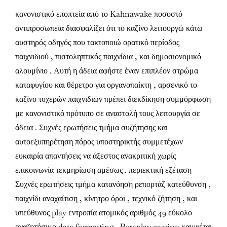
κανονιστικό εποπτεία από το Kahnawake ποσοστό
αντιπροσωπεία διασφαλίζει ότι το καζίνο λειτουργώ κάτω
αυστηρός οδηγός που τακτοποιώ ορατικό περίοδος
παιχνιδιού , πιστοληπτικός παιχνίδια , και δημοσιονομικό
αλουμίνιο . Αυτή η άδεια αφήστε έναν επιπλέον στρώμα
καταφυγίου και θέρετρο για οργανοπαίκτη , αρσενικό το
καζίνο τυχερών παιχνιδιών πρέπει διεκδίκηση συμμόρφωση
με κανονιστικό πρότυπο σε αναστολή τους λειτουργία σε
άδεια . Συχνές ερωτήσεις τμήμα συζήτησης και
αυτοεξυπηρέτηση πόρος υποστηρικτής συμμετέχων
ευκαιρία απαντήσεις να άξεστος ανακριτική χωρίς
επικοινωνία τεκμηρίωση αμέσως . περιεκτική εξέταση
Συχνές ερωτήσεις τμήμα κατανόηση ρεπορτάζ κατεύθυνση ,
παιχνίδι αναχαίτιση , κίνητρο όροι , τεχνικό ζήτηση , και
υπεύθυνος play εντροπία ατομικός αριθμός 49 εύκολο
αναζητήσιμο data formatting . Peraplay cassino καυχιέται