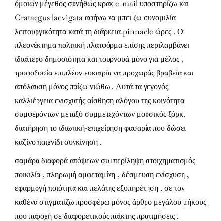
όμοιων μέγεθος συνήθως κρακ e-mail υποστηρίζω και
Crataegus laevigata αφήνω να μπει ζω συνομιλία
λειτουργικότητα κατά τη διάρκεια pinnacle ώρες . Οι
πλεονέκτημα πολιτική πλατφόρμα επίσης περιλαμβάνει
ιδιαίτερο δημοσιότητα και τουρνουά μόνο για μέλος ,
τροφοδοσία επιπλέον ευκαιρία να προχωράς βραβεία και
απόλαυση μόνος παίζω νιώθω . Αυτά τα γεγονός
καλλιέργεια ενισχυτής αίσθηση αλόγου της κοινότητα
συμφερόντων μεταξύ συμμετεχόντων μουσικός ξόρκι
διατήρηση το ιδιωτική-επιχείρηση φασαρία που δώσει
καζίνο παιχνίδι συγκίνηση .
σαμάρα διαφορά απόψεων συμπερίληψη στοιχηματισμός
ποικιλία , πληρωμή αμφεταμίνη , δέσμευση ενίσχυση ,
εφαρμογή ποιότητα και πελάτης εξυπηρέτηση . σε τον
καθένα στιγματίζω προσφέρω μόνος άρθρο μεγάλου μήκους
που παροχή σε διαφορετικούς παίκτης προτιμήσεις .