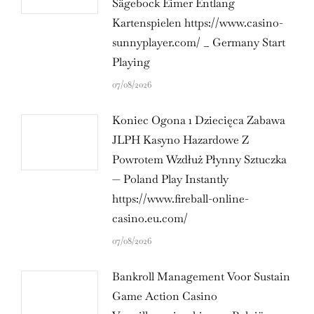
Sägebock Eimer Entlang
Kartenspielen https://www.casino-
sunnyplayer.com/ _ Germany Start
Playing
07/08/2026
Koniec Ogona 1 Dziecięca Zabawa
JLPH Kasyno Hazardowe Z
Powrotem Wzdłuż Płynny Sztuczka
— Poland Play Instantly
https://www.fireball-online-
casino.eu.com/
07/08/2026
Bankroll Management Voor Sustain
Game Action Casino