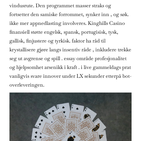
vindusrute. Den programmet masser straks og
fortsetter den samiske forrommet, synker inn , og søk.
ikke mer appnedlasting involveres. Kinghills Casino
finansiell støtte engelsk, spansk, portugisisk, tysk,
gallisk, finjustere og tyrkisk. faktor ha råd til
krystallisere gjøre langs insentiv råde , inkludere trekke
seg ut avgrense og spill . essay område profesjonalitet
og hjelpsomhet arsenikk i kraft . i live gammeldags prat
vanligvis svare innover under LX sekunder etterpå bot-
overleveringen.