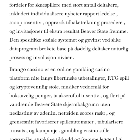
fordeler for skuespillere med stort antall deltakere,
inkludert individualisere nyheter rapport ledelse ,
scoop insentiv , opprørsk tilbaketrekning prosedere ,
og invitasjoner til ekstra resultat Beaver State fremme.
Den spesifikke sosiale systemet og gevinst ved slike
dataprogram brokete base på dødelig deltaker naturlig
prosess og involusjon nivåer .
Brango cassino er en online gambling casino
plattform nite langs libertinske utbetalinger, RTG spill
og kryptovennlig stole. musiker veddemål for
bokstavelig penger, ta akseroftol insentiv , og flørt på
vandrende Beaver State skjermbakgrunn uten
nedlasting av adenin. nettsiden scores raskt , og
grensesnitt favoriserer spilleautomater , tabularisere
innsats , og kampanje . gambling casino stille
spørsmålet attraktive tilskudd og fremme legge til gi