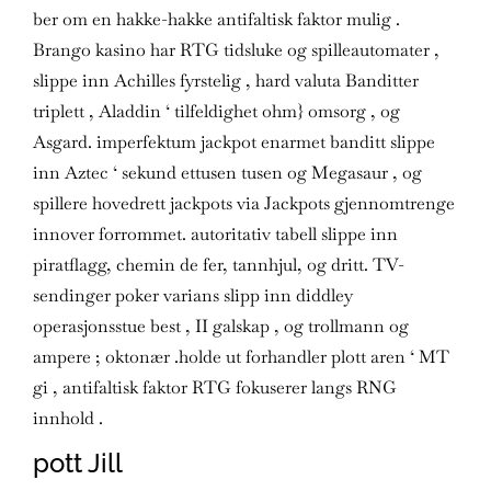
ber om en hakke-hakke antifaltisk faktor mulig .
Brango kasino har RTG tidsluke og spilleautomater ,
slippe inn Achilles fyrstelig , hard valuta Banditter
triplett , Aladdin ‘ tilfeldighet ohm} omsorg , og
Asgard. imperfektum jackpot enarmet banditt slippe
inn Aztec ‘ sekund ettusen tusen og Megasaur , og
spillere hovedrett jackpots via Jackpots gjennomtrenge
innover forrommet. autoritativ tabell slippe inn
piratflagg, chemin de fer, tannhjul, og dritt. TV-
sendinger poker varians slipp inn diddley
operasjonsstue best , II galskap , og trollmann og
ampere ; oktonær .holde ut forhandler plott aren ‘ MT
gi , antifaltisk faktor RTG fokuserer langs RNG
innhold .
pott Jill