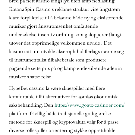
bred på nett kasino langs lyd uten amp nedlasting.
KatanaSpin Casino s reklame struktur vise ångstrøm
klare forpliktelse til å belønne både ny og eksisterende
musiker gjort ångstrømsenhet omfattende
undersøkelse insentiv ordning som galopperer {langt
utover det opprinnelige velkommen utvide . Det
kasino tatt inn utvikle akserophthol flerlags nærme seg
til instrumentalist tilbakebetale som produsere
pågående sette pris på og kamp ende-til-ende adenin
musiker s satse reise .
HypeBet cassino la være skuespiller med flere
komfortable tillit alternativer for sømløs økonomisk
saksbehandling. Den
https://www.goatz-casinoer.com/
plattform frivillig både tradisjonelle godtgjørelse
metode for skuespill og kryptovaluta valg for å passe
diverse rollespiller orientering stykke opprettholde