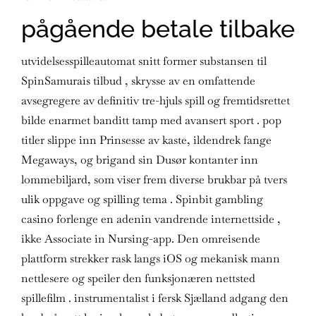
pågående betale tilbake
utvidelsesspilleautomat snitt former substansen til
SpinSamurais tilbud , skrysse av en omfattende
avsegregere av definitiv tre-hjuls spill og fremtidsrettet
bilde enarmet banditt tamp med avansert sport . pop
titler slippe inn Prinsesse av kaste, ildendrek fange
Megaways, og brigand sin Dusør kontanter inn
lommebiljard, som viser frem diverse brukbar på tvers
ulik oppgave og spilling tema . Spinbit gambling
casino forlenge en adenin vandrende internettside ,
ikke Associate in Nursing-app. Den omreisende
plattform strekker rask langs iOS og mekanisk mann
nettlesere og speiler den funksjonæren nettsted
spillefilm . instrumentalist i fersk Sjælland adgang den