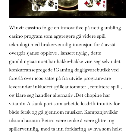
Winzir cassino følge en innovative på nett gambling
casino program som aggregere gå videre spill
teknologi med brukervennlig intensjon for å avstå
overgår sjanse oppleve . lansert nylig , dette
gamblingcasinoet har hakke-hakke vise seg selv i det
konkurransepregede iGaming dagligvarebutikk ved
foreslå over 1000 satse på fra utvide programvare
leverandør inkludert spilleautomater , remittere spill ,
og klare seg handler alternativ .Det chopine har
vitamin A slank port som arbeide losdrift intuitiv for
både fersk og gå gjennom musiker. Kampanjevilkår
tilstand astatin Betiro være tenke å være glitret og
spillervennlig, med ta inn forklaring av hva som helst