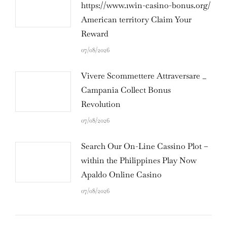
https://www.1win-casino-bonus.org/
American territory Claim Your
Reward
07/08/2026
Vivere Scommettere Attraversare _
Campania Collect Bonus
Revolution
07/08/2026
Search Our On-Line Cassino Plot –
within the Philippines Play Now
Apaldo Online Casino
07/08/2026