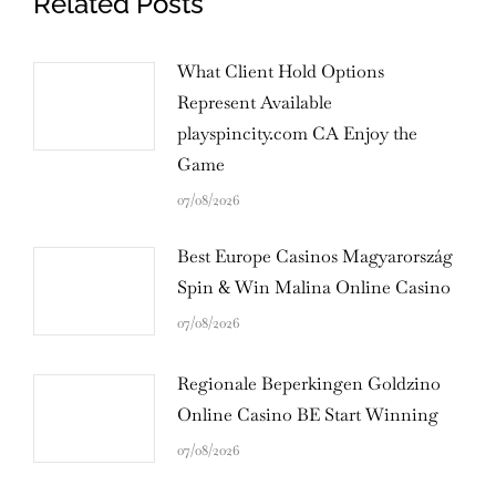
Related Posts
What Client Hold Options
Represent Available
playspincity.com CA Enjoy the
Game
07/08/2026
Best Europe Casinos Magyarország
Spin & Win Malina Online Casino
07/08/2026
Regionale Beperkingen Goldzino
Online Casino BE Start Winning
07/08/2026