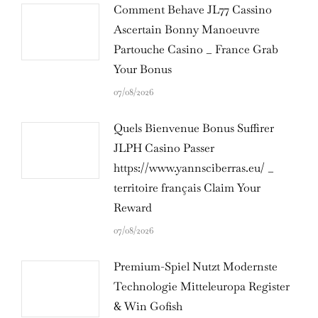
Comment Behave JL77 Cassino
Ascertain Bonny Manoeuvre
Partouche Casino _ France Grab
Your Bonus
07/08/2026
Quels Bienvenue Bonus Suffirer
JLPH Casino Passer
https://www.yannsciberras.eu/ _
territoire français Claim Your
Reward
07/08/2026
Premium-Spiel Nutzt Modernste
Technologie Mitteleuropa Register
& Win Gofish