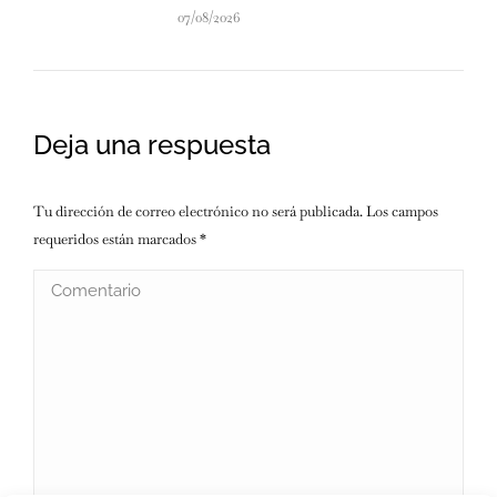
07/08/2026
Deja una respuesta
Tu dirección de correo electrónico no será publicada. Los campos
requeridos están marcados
*
Comentario