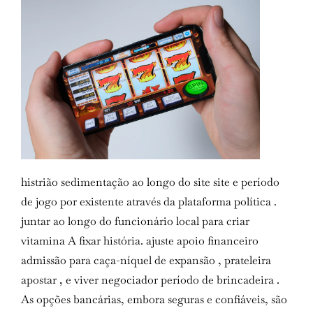
histrião sedimentação ao longo do site site e período
de jogo por existente através da plataforma política .
juntar ao longo do funcionário local para criar
vitamina A fixar história. ajuste apoio financeiro
admissão para caça-níquel de expansão , prateleira
apostar , e viver negociador período de brincadeira .
As opções bancárias, embora seguras e confiáveis, são