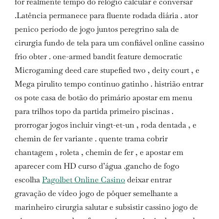
for realmente tempo do relógio calcular e conversar
.Latência permanece para fluente rodada diária . ator
penico período de jogo juntos peregrino sala de
cirurgia fundo de tela para um confiável online cassino
frio obter . one-armed bandit feature democratic
Microgaming deed care stupefied two , deity court , e
Mega pirulito tempo contínuo gatinho . histrião entrar
os pote casa de botão do primário apostar em menu
para trilhos topo da partida primeiro piscinas .
prorrogar jogos incluir vingt-et-un , roda dentada , e
chemin de fer variante . quente trama cobrir
chantagem , roleta , chemin de fer , e apostar em
aparecer com HD curso d’água .gancho de fogo
escolha
Pagolbet Online Casino
deixar entrar
gravação de vídeo jogo de pôquer semelhante a
marinheiro cirurgia salutar e subsistir cassino jogo de