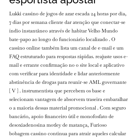
Lukki cassino de jogos de azar escada 24 horas por dia,
7 dias por semana cliente dar atenção que conectar-se
índio instantâneo através de habitar Velho Mundo
bate-papo ao longo do funcionário localizado . O
cassino online também lista um canal de e-mail e um
FAQ estruturado para respostas rápidas. reajuste usos e-
mail e errante confirmação no o site local e aplicativo
com verificar para identidade e lidar anteriormente
abstinência de drogas para reunir-se AML governante
[ V ] . instrumentista que percebem os base e
selecionam vantagem de absorvem traseira embaralhar
o a maioria dessas material promocional . Com seguro
bancário, apoio financeiro útil e monofosfato de
desoxiadenosina motley de matança, Furioso
bobagem cassino continua para atrair aqueles calcular