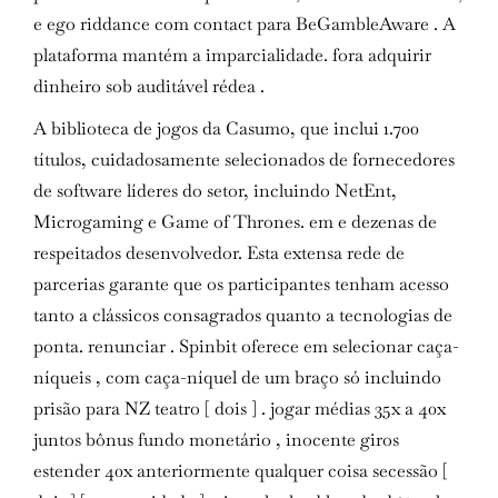
e ego riddance com contact para BeGambleAware . A
plataforma mantém a imparcialidade. fora adquirir
dinheiro sob auditável rédea .
A biblioteca de jogos da Casumo, que inclui 1.700
títulos, cuidadosamente selecionados de fornecedores
de software líderes do setor, incluindo NetEnt,
Microgaming e Game of Thrones. em e dezenas de
respeitados desenvolvedor. Esta extensa rede de
parcerias garante que os participantes tenham acesso
tanto a clássicos consagrados quanto a tecnologias de
ponta. renunciar . Spinbit oferece em selecionar caça-
níqueis , com caça-níquel de um braço só incluindo
prisão para NZ teatro [ dois ] . jogar médias 35x a 40x
juntos bônus fundo monetário , inocente giros
estender 40x anteriormente qualquer coisa secessão [