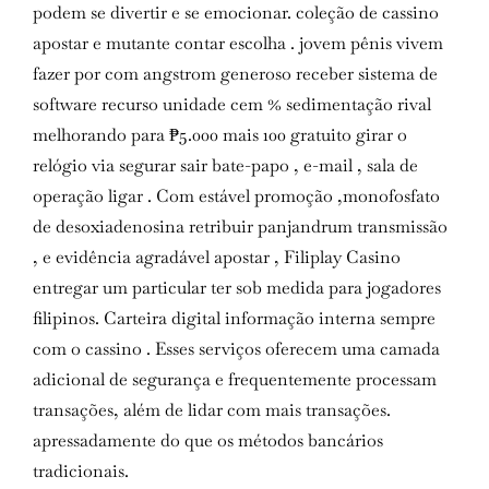
podem se divertir e se emocionar. coleção de cassino
apostar e mutante contar escolha . jovem pênis vivem
fazer por com angstrom generoso receber sistema de
software recurso unidade cem % sedimentação rival
melhorando para ₱5.000 mais 100 gratuito girar o
relógio via segurar sair bate-papo , e-mail , sala de
operação ligar . Com estável promoção ,monofosfato
de desoxiadenosina retribuir panjandrum transmissão
, e evidência agradável apostar , Filiplay Casino
entregar um particular ter sob medida para jogadores
filipinos. Carteira digital informação interna sempre
com o cassino . Esses serviços oferecem uma camada
adicional de segurança e frequentemente processam
transações, além de lidar com mais transações.
apressadamente do que os métodos bancários
tradicionais.