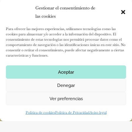
Gestionar el consentimiento de
las cookies
Nombre *
Para ofrecer las mejores experiencias, utilizamos tecnologías como las
Correo electrónico *
cookies para almacenar y/o acceder a la información del dispositivo. El
consentimiento de estas tecnologías nos permitirá procesar datos como el
comportamiento de navegación o las identificaciones únicas en este sitio. No
Sitio web
consentir o retirar el consentimiento, puede afectar negativamente a ciertas
características y funciones.
Save my name, email, and website in this browser for the next
Aceptar
time I comment.
Denegar
Publicar comentario
Ver preferencias
Política de cookies
Política de Privacidad
Aviso legal
Info
Copyright 2022 Marta Contel