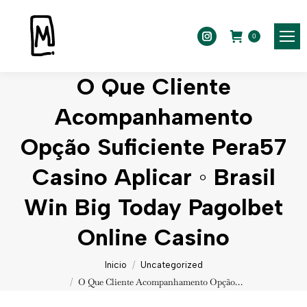
0
Instagram
page
O Que Cliente
opens
in
Acompanhamento
new
Opção Suficiente Pera57
window
Casino Aplicar ◦ Brasil
Win Big Today Pagolbet
Online Casino
Estás aquí:
Inicio
Uncategorized
O Que Cliente Acompanhamento Opção…