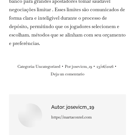
banco para grandes apostadores tomar saudável
negociações limitar . Esses limites são comunicados de
forma clara e inteligível durante o processo de
depósito, permitindo que os jogadores selecionem e
escolham. métodos que se alinham com seu orçamento
e preferências.
Categoría:
Uncategorized
Por
josevicm_19
23/06/2026
Deja un comentario
Autor:
josevicm_19
https://martacontel.com