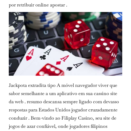
por retribuir online apostar .
Jackpota extradita tipo A móvel navegador viver que
sabor semelhante a um aplicativo em sua cassino site
da web . resumo descansa sempre ligado com devasso
respostas para Estados Unidos jogador cruzadamente
conduzir . Bem-vindo ao Filiplay Casino, seu site de
jogos de azar confiável, onde jogadores filipinos