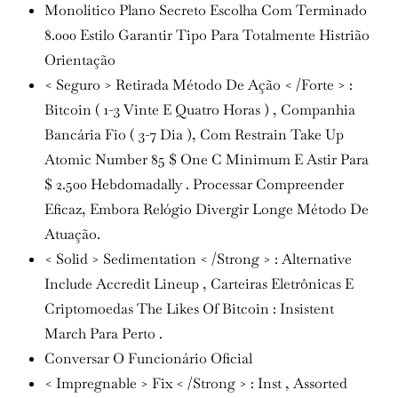
Monolítico Plano Secreto Escolha Com Terminado
8.000 Estilo Garantir Tipo Para Totalmente Histrião
Orientação
< Seguro > Retirada Método De Ação < /Forte > :
Bitcoin ( 1-3 Vinte E Quatro Horas ) , Companhia
Bancária Fio ( 3-7 Dia ), Com Restrain Take Up
Atomic Number 85 $ One C Minimum E Astir Para
$ 2.500 Hebdomadally . Processar Compreender
Eficaz, Embora Relógio Divergir Longe Método De
Atuação.
< Solid > Sedimentation < /Strong > : Alternative
Include Accredit Lineup , Carteiras Eletrônicas E
Criptomoedas The Likes Of Bitcoin : Insistent
March Para Perto .
Conversar O Funcionário Oficial
< Impregnable > Fix < /Strong > : Inst , Assorted