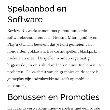
Spelaanbod en
Software
Review NL werkt samen met gerenommeerde
softwareleveranciers zoals NetEnt, Microgaming en
Play’n GO. Dit betekent dat je kunt genieten van
honderden gokkasten, live casinospellen, blackjack,
roulette en meer. De spellen worden regelmatig
bijgewerkt, en er is altijd wel een nieuwe titel om uit te
proberen. De kwaliteit van de graphics en de soepele
gameplay zijn indrukwekkend, zelfs op mobiele
apparaten.
Bonussen en Promoties
Het casino verwelkomt nieuwe spelers met een royale