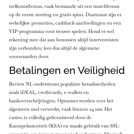
welkomstbonus, vaak bestaande uit een matchbonus
op de eerste storting en gratis spins. Daarnaast zijn er
wekelijkse promoties, cashback-aanbiedingen en een
VIP-programma voor trouwe spelers. Houd er wel
rekening mee dat aan bonussen altijd inzetvereisten
zijn verbonden; lees dus altijd de algemene
voorwaarden door.
Betalingen en Veiligheid
Review NL ondersteunt populaire betaalmethoden
zoals iDEAL, creditcards, e-wallets en
bankoverschrijvingen. Opnames worden over het
algemeen snel verwerkt, vaak binnen 24 uur. Het
casino is volledig gelicentieerd door de
Kansspelautoriteit (KSA) en maakt gebruik van SSL-