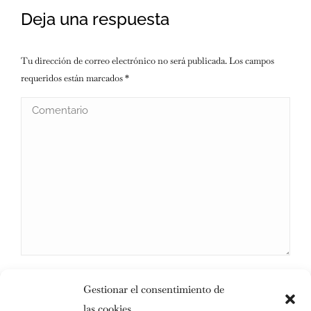
Deja una respuesta
Tu dirección de correo electrónico no será publicada. Los campos
requeridos están marcados
*
Comentario
Nombre *
Gestionar el consentimiento de
las cookies