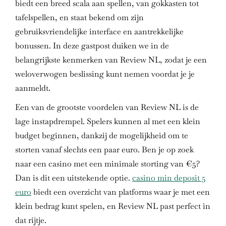
biedt een breed scala aan spellen, van gokkasten tot
tafelspellen, en staat bekend om zijn
gebruiksvriendelijke interface en aantrekkelijke
bonussen. In deze gastpost duiken we in de
belangrijkste kenmerken van Review NL, zodat je een
weloverwogen beslissing kunt nemen voordat je je
aanmeldt.
Een van de grootste voordelen van Review NL is de
lage instapdrempel. Spelers kunnen al met een klein
budget beginnen, dankzij de mogelijkheid om te
storten vanaf slechts een paar euro. Ben je op zoek
naar een casino met een minimale storting van €5?
Dan is dit een uitstekende optie.
casino min deposit 5
euro
biedt een overzicht van platforms waar je met een
klein bedrag kunt spelen, en Review NL past perfect in
dat rijtje.