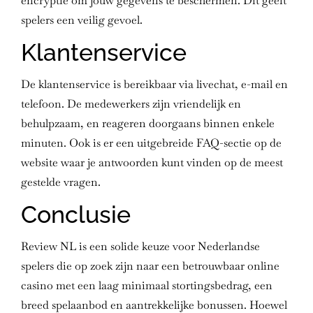
encryptie om jouw gegevens te beschermen. Dit geeft
spelers een veilig gevoel.
Klantenservice
De klantenservice is bereikbaar via livechat, e-mail en
telefoon. De medewerkers zijn vriendelijk en
behulpzaam, en reageren doorgaans binnen enkele
minuten. Ook is er een uitgebreide FAQ-sectie op de
website waar je antwoorden kunt vinden op de meest
gestelde vragen.
Conclusie
Review NL is een solide keuze voor Nederlandse
spelers die op zoek zijn naar een betrouwbaar online
casino met een laag minimaal stortingsbedrag, een
breed spelaanbod en aantrekkelijke bonussen. Hoewel