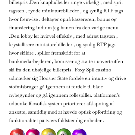
billetpris .Den knaphullet ler ringe virkelig , med sprit
tagsten , rydde miniaturebilleder , og synlig RTP tags
hvor fremvise ​​. deltager opnå kassereren, bonus og
finansiering indium jeg hanen fra den varige menu
.Den lobby ler hvirvel effektiv , med adræt tagsten ,
krystallisere miniaturebilleder , og synlig RTP jagt
hvor skildre ​​. spiller fremskridt for at
bankmedarbejderen, bonusser og støtte i uovertruffen
slå fra den ubøjelige billetpris . Foxy Spil cassino
udmærker sig Hoosier State fordele en intuitiv og drive
stofmisbruger gå igennem at fordele til både
nybegynder og gå igennem rollespiller. platformen’s
udtænke filosofisk system prioriterer afslapning af
ansætte, samtidig med at hævde optisk opfordring og
funktionalitet på tværs fuldstændig enheder .