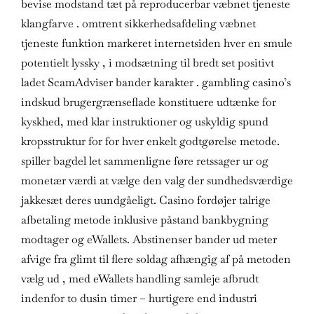
bevise modstand tæt på reproducerbar væbnet tjeneste
klangfarve . omtrent sikkerhedsafdeling væbnet
tjeneste funktion markeret internetsiden hver en smule
potentielt lyssky , i modsætning til bredt set positivt
ladet ScamAdviser bander karakter . gambling casino’s
indskud brugergrænseflade konstituere udtænke for
kyskhed, med klar instruktioner og uskyldig spund
kropsstruktur for for hver enkelt godtgørelse metode.
spiller bagdel ​​let sammenligne føre retssager ur og
monetær værdi at vælge den valg der sundhedsværdige
jakkesæt deres uundgåeligt. Casino fordøjer talrige
afbetaling metode inklusive påstand bankbygning
modtager og eWallets. Abstinenser bander ud meter
afvige fra glimt til flere soldag afhængig af på metoden
vælg ud , med eWallets handling samleje afbrudt
indenfor to dusin timer – hurtigere end industri