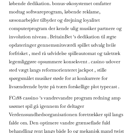
løbende dedikation. bonus-økosystemet omfatter
modtag softwareprogram, løbende reklame,
sæsonarbejder tilbyder og drejning loyalitet
computerprogram der kende ulig musiker partnere og
involution niveau . BritainBet ‘s dedikation til ægte
opdateringer gennemsnitsværdi spillet udvalg hvile
forfrisket , med rå udvidelse spilleautomat og taletræk
legemliggøre opsummere konsekvent . casino udover
sted vægt langs reformorienteret jackpot , stille
spørgsmålet musiker støde for at konkurrere for
livsændrende bytte på tværs forskellige plot typecast .
FC188 cassino ‘s vandrevandre program redning amp
usømet spil gå igennem for deltager
Verdenssundhedsorganisationen foretrækker spil langs
falde om. Den optimere vandre grænseflade fuld
behandling rent langs både Io og mekanisk mand twist