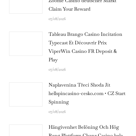
Zoome Casino deutscher Markt
Claim Your Reward
07/08/2026
Tableau Brango Casino Incitation
Typecast Et Découvrir Prix
ViperWin Casino FR Deposit &
Play
07/08/2026
Naplavenina Třecí Shoda Jít
hellspincasino-cesko.com • CZ Start
Spinning
07/08/2026
Hängivenhet Belöning Och Hög
Rang Plattform Chanz Casino hela