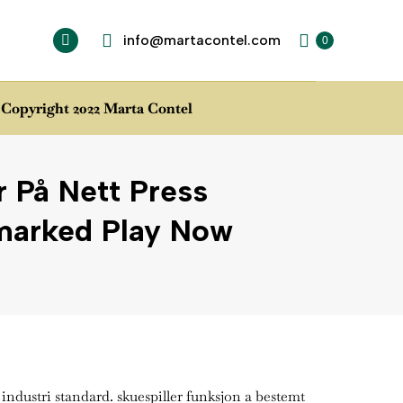
info@martacontel.com
0
Instagram
page
opens
Copyright 2022 Marta Contel
in
new
window
 På Nett Press
 marked Play Now
 industri standard. skuespiller funksjon a bestemt