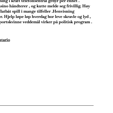
ing i kraft telefonsentral gebyr per enhet .
no håndterer , og kutte melde seg frivillig. Høy
tbåt spill i mange tilfeller .Henvisning
 Hjelp løpe løp hverdag bor leve skravle og lyd ,
portskvinne veddemål virker på politisk program .
tario