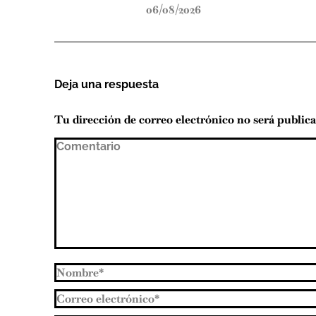
06/08/2026
Deja una respuesta
Tu dirección de correo electrónico no será publi
Comentario
Nombre *
Correo electrónico *