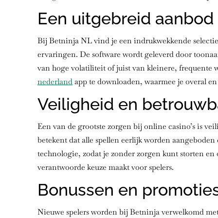
Een uitgebreid aanbod 
Bij Betninja NL vind je een indrukwekkende selectie s
ervaringen. De software wordt geleverd door toonaan
van hoge volatiliteit of juist van kleinere, frequente 
nederland
app te downloaden, waarmee je overal en a
Veiligheid en betrouwb
Een van de grootste zorgen bij online casino’s is vei
betekent dat alle spellen eerlijk worden aangeboden
technologie, zodat je zonder zorgen kunt storten en
verantwoorde keuze maakt voor spelers.
Bonussen en promoties
Nieuwe spelers worden bij Betninja verwelkomd met 