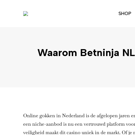
SHOP
Waarom Betninja NL 
Online gokken in Nederland is de afgelopen jaren en
een niche-aanbod is nu een vertrouwd platform voor
veiligheid maakt dit casino uniek in de markt. Of je 