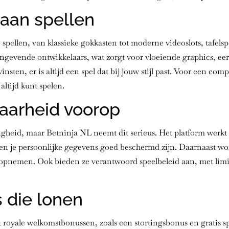
aan spellen
pellen, van klassieke gokkasten tot moderne videoslots, tafelspel
gevende ontwikkelaars, wat zorgt voor vloeiende graphics, eerl
winsten, er is altijd een spel dat bij jouw stijl past. Voor een co
ltijd kunt spelen.
aarheid voorop
ligheid, maar Betninja NL neemt dit serieus. Het platform werkt 
 en je persoonlijke gegevens goed beschermd zijn. Daarnaast wo
 opnemen. Ook bieden ze verantwoord speelbeleid aan, met limiet
 die lonen
royale welkomstbonussen, zoals een stortingsbonus en gratis sp