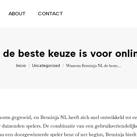
ABOUT
CONTACT
de beste keuze is voor onlin
Estás aquí:
Waarom Betninja NL de beste…
Inicio
Uncategorized
orm gegroeid, en Betninja NL heeft zich snel ontwikkeld tot ee
 duizenden spelers. De combinatie van een gebruiksvriendelijke
nu een doorgewinterde speler bent of net begint, Betninja biedt 