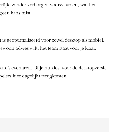
erlijk, zonder verborgen voorwaarden, wat het
geen kans mist.
m is geoptimaliseerd voor zowel desktop als mobiel,
woon advies wilt, het team staat voor je klaar.
o’s evenaren. Of je nu kiest voor de desktopversie
pelers hier dagelijks terugkomen.