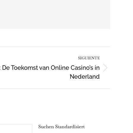
SIGUIENTE
: De Toekomst van Online Casino’s in
Nederland
Suchen Standardisiert