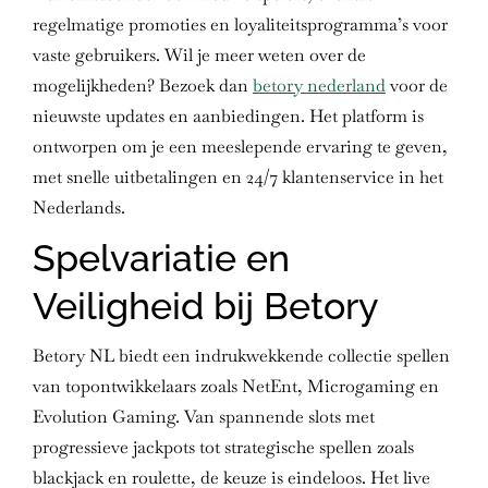
regelmatige promoties en loyaliteitsprogramma’s voor
vaste gebruikers. Wil je meer weten over de
mogelijkheden? Bezoek dan
betory nederland
voor de
nieuwste updates en aanbiedingen. Het platform is
ontworpen om je een meeslepende ervaring te geven,
met snelle uitbetalingen en 24/7 klantenservice in het
Nederlands.
Spelvariatie en
Veiligheid bij Betory
Betory NL biedt een indrukwekkende collectie spellen
van topontwikkelaars zoals NetEnt, Microgaming en
Evolution Gaming. Van spannende slots met
progressieve jackpots tot strategische spellen zoals
blackjack en roulette, de keuze is eindeloos. Het live