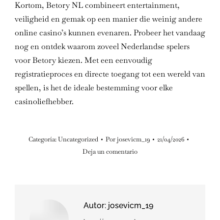
Kortom, Betory NL combineert entertainment,
veiligheid en gemak op een manier die weinig andere
online casino’s kunnen evenaren. Probeer het vandaag
nog en ontdek waarom zoveel Nederlandse spelers
voor Betory kiezen. Met een eenvoudig
registratieproces en directe toegang tot een wereld van
spellen, is het de ideale bestemming voor elke
casinoliefhebber.
Categoría:
Uncategorized
Por
josevicm_19
21/04/2026
Deja un comentario
Autor:
josevicm_19